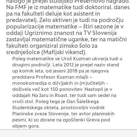
nalogo je prejel študijsko Prešernovo nagrado.
Na FMF je iz matematike tudi doktoriral, danes
pa na fakulteti deluje kot asistent in
predavatelj. Zelo aktiven je tudi na področju
popularizacije matematike – štiri sezone je v
oddaji Ugriznimo znanost na TV Slovenija
zastavljal matematične uganke, ter na matični
fakulteti organiziral zimsko šolo za
srednješolce (Mafijski vikend).
Poleg matematike se Uroš Kuzman ukvarja tudi u
drugimi področji. Leta 2012 je prejel naziv stand
up komik leta, od jeseni 2018 pa je njegova
predstava Profesor Kuzman mlajši –
monokomedija o di(v)jakih in (m)učiteljih -
doživela več kot 150 ponovitev. Nastopil je v
oddajah Na žaru in Roast, ter tudi sam sedel na
vroči stol. Poleg tega je član Šaleškega
študentskega okteta, prostovoljni vodnik
Planinske zveze Slovenije, ter avtor planinskih
pesmi, ki so zbrane na zgoščenki Greva pod
objem gora.