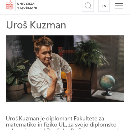
Domov
EN
NA ANGLEŠK
Odpri iskalnik
Odpr
Uroš Kuzman
Uroš Kuzman je diplomant Fakultete za
matematiko in fiziko UL, za svojo diplomsko