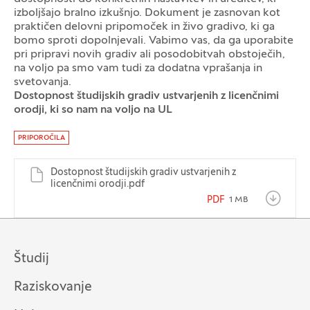
izboljšajo bralno izkušnjo. Dokument je zasnovan kot
praktičen delovni pripomoček in živo gradivo, ki ga
bomo sproti dopolnjevali. Vabimo vas, da ga uporabite
pri pripravi novih gradiv ali posodobitvah obstoječih,
na voljo pa smo vam tudi za dodatna vprašanja in
svetovanja.
Dostopnost študijskih gradiv ustvarjenih z licenčnimi
Dokumenti
orodji, ki so nam na voljo na UL
PRIPOROČILA
Dostopnost študijskih gradiv ustvarjenih z
licenčnimi orodji.pdf
PDF
1 MB
Študij
Raziskovanje