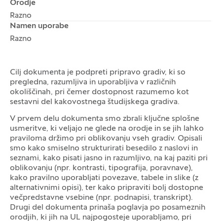
Orodje
Razno
Namen uporabe
Razno
Cilj dokumenta je podpreti pripravo gradiv, ki so
pregledna, razumljiva in uporabljiva v različnih
okoliščinah, pri čemer dostopnost razumemo kot
sestavni del kakovostnega študijskega gradiva.
V prvem delu dokumenta smo zbrali ključne splošne
usmeritve, ki veljajo ne glede na orodje in se jih lahko
praviloma držimo pri oblikovanju vseh gradiv. Opisali
smo kako smiselno strukturirati besedilo z naslovi in
seznami, kako pisati jasno in razumljivo, na kaj paziti pri
oblikovanju (npr. kontrasti, tipografija, poravnave),
kako pravilno uporabljati povezave, tabele in slike (z
alternativnimi opisi), ter kako pripraviti bolj dostopne
večpredstavne vsebine (npr. podnapisi, transkript).
Drugi del dokumenta prinaša poglavja po posameznih
orodjih, ki jih na UL najpogosteje uporabljamo, pri