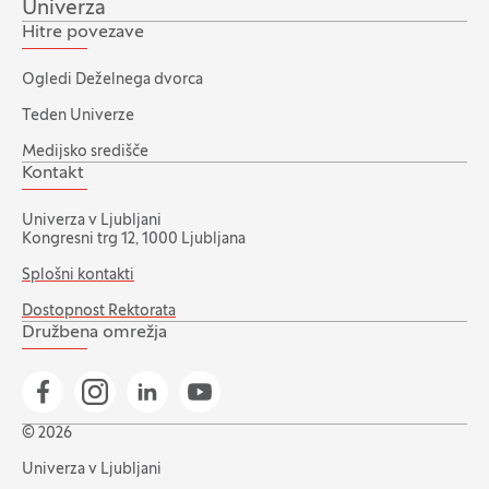
Univerza
Hitre povezave
Ogledi Deželnega dvorca
Teden Univerze
Medijsko središče
Kontakt
Univerza v Ljubljani
Kongresni trg 12, 1000 Ljubljana
Splošni kontakti
Dostopnost Rektorata
Družbena omrežja
Pojdi na našo Facebook stran
Pojdi na našo Instagram stran
Pojdi na Linkedin stran
Pojdi na YouTube stran
© 2026
Univerza v Ljubljani