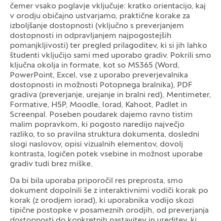
čemer vsako poglavje vključuje: kratko orientacijo, kaj
v orodju običajno ustvarjamo, praktične korake za
izboljšanje dostopnosti (vključno s preverjanjem
dostopnosti in odpravljanjem najpogostejših
pomanjkljivosti) ter pregled prilagoditev, ki si jih lahko
študenti vključijo sami med uporabo gradiv. Pokrili smo
ključna okolja in formate, kot so MS365 (Word,
PowerPoint, Excel, vse z uporabo preverjevalnika
dostopnosti in možnosti Potopnega bralnika), PDF
gradiva (preverjanje, urejanje in bralni red), Mentimeter,
Formative, H5P, Moodle, Iorad, Kahoot, Padlet in
Screenpal. Poseben poudarek dajemo ravno tistim
malim popravkom, ki pogosto naredijo največjo
razliko, to so pravilna struktura dokumenta, dosledni
slogi naslovov, opisi vizualnih elementov, dovolj
kontrasta, logičen potek vsebine in možnost uporabe
gradiv tudi brez miške.
Da bi bila uporaba priporočil res preprosta, smo
dokument dopolnili še z interaktivnimi vodiči korak po
korak (z orodjem iorad), ki uporabnika vodijo skozi
tipične postopke v posameznih orodjih, od preverjanja
dostopnosti do konkretnih nastavitev in ureditev, ki