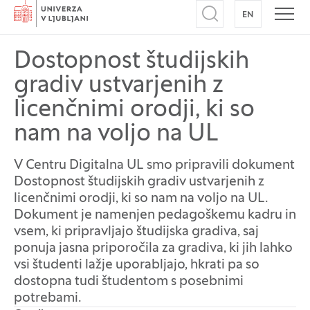
Domov
EN
NA ANGLEŠK
Odpri iskalnik
Odpr
Dostopnost študijskih
gradiv ustvarjenih z
licenčnimi orodji, ki so
nam na voljo na UL
V Centru Digitalna UL smo pripravili dokument
Dostopnost študijskih gradiv ustvarjenih z
licenčnimi orodji, ki so nam na voljo na UL.
Dokument je namenjen pedagoškemu kadru in
vsem, ki pripravljajo študijska gradiva, saj
ponuja jasna priporočila za gradiva, ki jih lahko
vsi študenti lažje uporabljajo, hkrati pa so
dostopna tudi študentom s posebnimi
potrebami.