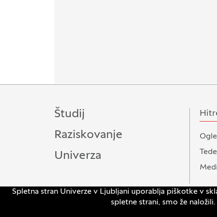
Študij
Hitr
Raziskovanje
Ogle
Tede
Univerza
Medi
Spletna stran Univerze v Ljubljani uporablja piškotke v sk
spletne strani, smo že naložil
© 2026
Univerza v Ljubljani
Ka