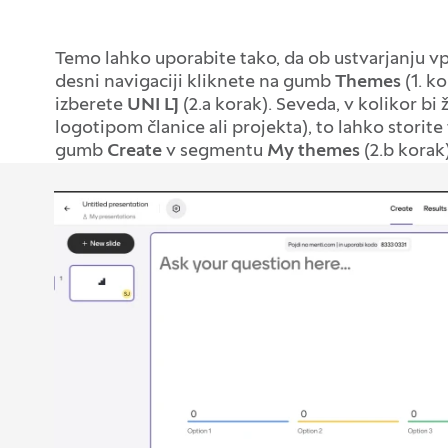
Temo lahko uporabite tako, da ob ustvarjanju v
desni navigaciji kliknete na gumb
Themes
(1. k
izberete
UNI LJ
(2.a korak). Seveda, v kolikor bi ž
logotipom članice ali projekta), to lahko storite
gumb
Create
v segmentu
My themes
(2.b korak)