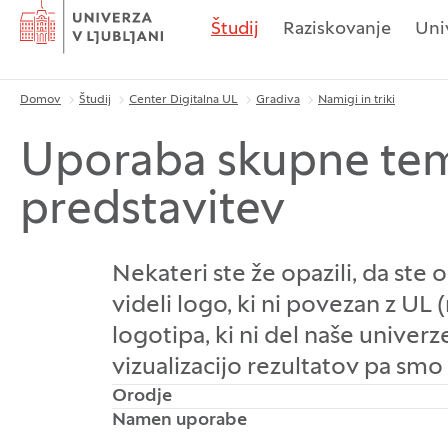
Domov
Študij
Raziskovanje
Uni
Domov
Študij
Center Digitalna UL
Gradiva
Namigi in triki
Drobtinice
Uporaba skupne teme
predstavitev
Nekateri ste že opazili, da st
videli logo, ki ni povezan z UL (
logotipa, ki ni del naše univer
vizualizacijo rezultatov pa smo
Orodje
Namen uporabe