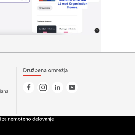
Družbena omrežja
Pojdi na našo Facebook stran
Pojdi na našo Instagram stran
Pojdi na Linkedin stran
Pojdi na YouTube stran
jana
ni za nemoteno delovanje
net
Produkcija:
Innovatif
(Odpre se v novem oknu)