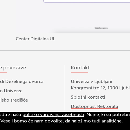
Center Digitalna UL
e povezave
Kontakt
di Deželnega dvorca
Univerza v Ljubljani
Kongresni trg 12, 1000 Ljubl
n Univerze
Splošni kontakti
jsko središče
Dostopnost Rektorata
ladu z našo
politiko varovanja zasebnosti
. Nujne, ki so potreb
i. Veseli bomo če nam dovolite, da naložimo tudi analitične.
zalo
Izjava o dostopnosti
Varstvo zasebnosti in piškotkov
Intra