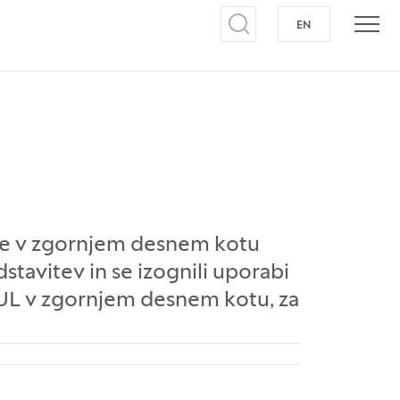
EN
NA ANGLEŠKI J
Odpri iskalnik
Odpr
tve v zgornjem desnem kotu
dstavitev in se izognili uporabi
ip UL v zgornjem desnem kotu, za