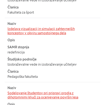
Izobraževalne vede in izobraževanje učiteljev
Članica
Fakulteta za šport
Naziv
Izdelava vizualizacij in simulacij zahtevnejših
konceptov v okviru samostojnega dela
Opis
SAMR stopnja
redefinicija
Študijsko področje
Izobraževalne vede in izobraževanje učiteljev
Članica
Pedagoška fakulteta
Naziv
Sodelovanje študentov pri pripravi orodja z
dihotomnimi ključi za ocenjevanje površin lesa
Opis