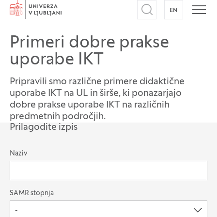
Domov
EN
NA ANGLEŠK
Odpri iskalnik
Odpr
Primeri dobre prakse
uporabe IKT
Pripravili smo različne primere didaktične
uporabe IKT na UL in širše, ki ponazarjajo
dobre prakse uporabe IKT na različnih
predmetnih področjih.
Prilagodite izpis
Možnost filtriranja zapisov
Naziv
SAMR stopnja
-