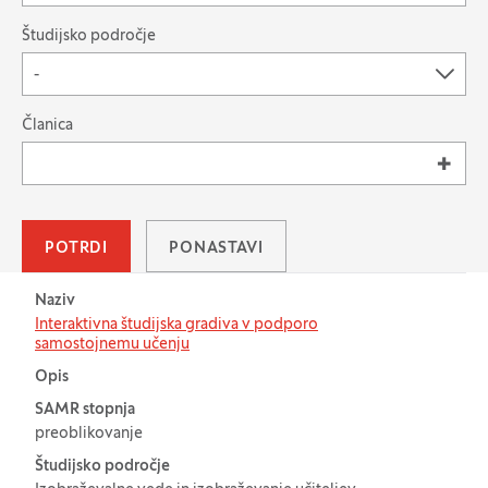
Študijsko področje
-
Išči po: Članica
Članica
POTRDI
PONASTAVI
Tabela za: Primeri dobre prakse uporabe IKT
Naziv
Interaktivna študijska gradiva v podporo
samostojnemu učenju
Opis
SAMR stopnja
preoblikovanje
Študijsko področje