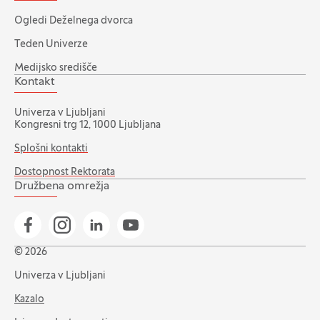
Ogledi Deželnega dvorca
Teden Univerze
Medijsko središče
Kontakt
Univerza v Ljubljani
Kongresni trg 12, 1000 Ljubljana
Splošni kontakti
Dostopnost Rektorata
Družbena omrežja
Pojdi na našo Facebook stran
Pojdi na našo Instagram stran
Pojdi na Linkedin stran
Pojdi na YouTube stran
© 2026
Univerza v Ljubljani
Kazalo