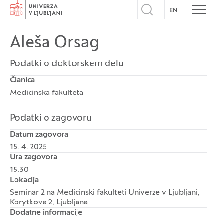
Domov
EN
NA ANGLEŠK
Odpri iskalnik
Odpr
Aleša Orsag
Podatki o doktorskem delu
Članica
Medicinska fakulteta
Podatki o zagovoru
Datum zagovora
15. 4. 2025
Ura zagovora
15.30
Lokacija
Seminar 2 na Medicinski fakulteti Univerze v Ljubljani,
Korytkova 2, Ljubljana
Dodatne informacije