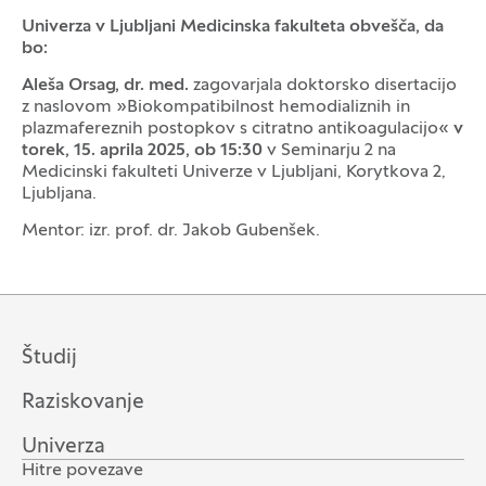
Univerza v Ljubljani Medicinska fakulteta obvešča, da
bo:
Aleša Orsag, dr. med
.
zagovarjala doktorsko disertacijo
z naslovom »Biokompatibilnost hemodializnih in
plazmafereznih postopkov s citratno antikoagulacijo«
v
torek, 15.
a
prila 2025, ob 15:30
v Seminarju 2 na
Medicinski fakulteti Univerze v Ljubljani, Korytkova 2,
Ljubljana.
Mentor: izr. prof. dr. Jakob Gubenšek.
Študij
Raziskovanje
Univerza
Hitre povezave