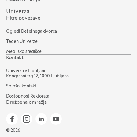
Univerza
Hitre povezave
Ogledi Deželnega dvorca
Teden Univerze
Medijsko središče
Kontakt
Univerza v Ljubljani
Kongresni trg 12, 1000 Ljubljana
Splošni kontakti
Dostopnost Rektorata
Družbena omrežja
Pojdi na našo Facebook stran
Pojdi na našo Instagram stran
Pojdi na Linkedin stran
Pojdi na YouTube stran
© 2026