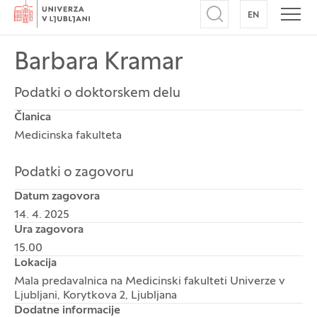
Domov
EN
NA ANGLEŠK
Odpri iskalnik
Odpr
Barbara Kramar
Podatki o doktorskem delu
Članica
Medicinska fakulteta
Podatki o zagovoru
Datum zagovora
14. 4. 2025
Ura zagovora
15.00
Lokacija
Mala predavalnica na Medicinski fakulteti Univerze v
Ljubljani, Korytkova 2, Ljubljana
Dodatne informacije