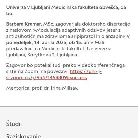
Univerza v Ljubljani Medicinska fakulteta obvešča, da
bo:
Barbara Kramar, MSc
.
zagovarjala doktorsko disertacijo
z naslovom »Modulacija adaptivnih odzivov jeter z
antipsihotičnima zdraviloma aripiprazol in olanzapin«
v
ponedeljek, 14. aprila 2025, ob 15. uri
v Mali
predavalnici na Medicinski fakulteti Univerze v
Ljubljani, Korytkova 2, Ljubljana.
Zagovor bo potekal tudi preko videokonferenčnega
sistema Zoom, na povezavi:
https://uni-lj-
si.zoom.us/j/93371458809#success
.
Mentorica: prof. dr. Irina Milisav.
Študij
Raziskovanje