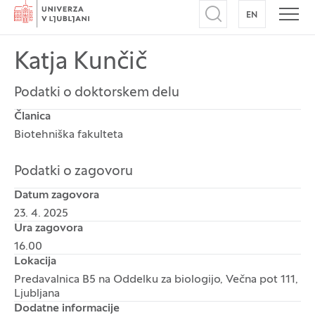
Domov
EN
NA ANGLEŠK
Odpri iskalnik
Odpr
Katja Kunčič
Podatki o doktorskem delu
Članica
Biotehniška fakulteta
Podatki o zagovoru
Datum zagovora
23. 4. 2025
Ura zagovora
16.00
Lokacija
Predavalnica B5 na Oddelku za biologijo, Večna pot 111,
Ljubljana
Dodatne informacije