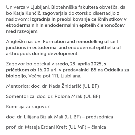
Univerza v Ljubljani, Biotehniška fakulteta obvešča, da
bo
Katja Kunčič,
zagovarjala doktorsko disertacijo z
naslovom:
Izgradnja in preoblikovanje celičnih stikov v
ektodermalnih in endodermalnih epitelih členonožcev
med razvojem.
Angleški naslov:
Formation and remodelling of cell
junctions in ectodermal and endodermal epithelia of
arthropods during development.
Zagovor bo potekal v
sredo, 23. aprila 2025, s
pričetkom ob 16.00 uri, v predavalnici B5 na Oddelku za
biologijo
, Večna pot 111, Ljubljana.
Mentorica: doc. dr. Nada Žnidaršič (UL BF)
Somentorica: doc. dr. Polona Mrak (UL BF)
Komisija za zagovor:
doc. dr. Lilijana Bizjak Mali (UL BF) – predsednica
prof. dr. Mateja Erdani Kreft (UL MF) – članica