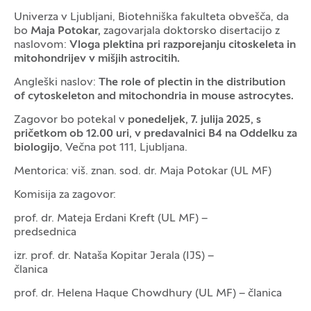
Univerza v Ljubljani, Biotehniška fakulteta obvešča, da
bo
Maja Potokar,
zagovarjala doktorsko disertacijo z
naslovom:
Vloga plektina pri razporejanju citoskeleta in
mitohondrijev v mišjih astrocitih.
Angleški naslov:
The role of plectin in the distribution
of cytoskeleton and mitochondria in mouse astrocytes.
Zagovor bo potekal v
ponedeljek, 7. julija 2025, s
pričetkom ob 12.00 uri, v predavalnici B4 na Oddelku za
biologijo
, Večna pot 111, Ljubljana.
Mentorica: viš. znan. sod. dr. Maja Potokar (UL MF)
Komisija za zagovor:
prof. dr. Mateja Erdani Kreft (UL MF) –
predsednica
izr. prof. dr. Nataša Kopitar Jerala (IJS) –
članica
prof. dr. Helena Haque Chowdhury (UL MF) – članica