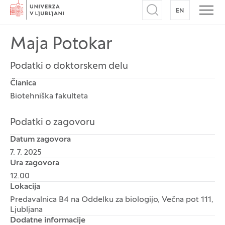
Domov
EN
NA ANGLEŠK
Odpri iskalnik
Odpr
Maja Potokar
Podatki o doktorskem delu
Članica
Biotehniška fakulteta
Podatki o zagovoru
Datum zagovora
7. 7. 2025
Ura zagovora
12.00
Lokacija
Predavalnica B4 na Oddelku za biologijo, Večna pot 111,
Ljubljana
Dodatne informacije