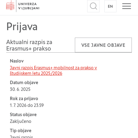
Domov
EN
NA ANGLEŠK
Odpri iskalnik
Odpr
Prijava
Aktualni razpis za
VSE JAVNE OBJAVE
Erasmus+ prakso
Naslov
Tabela za: Aktualni razpis za Erasmus+ prakso
Javni razpis Erasmus+ mobilnost za prakso v
študijskem letu 2025/2026
Datum objave
30. 6. 2025
Rok za prijavo
1. 7. 2026 do 23.59
Status objave
Zaključeno
Tip objave
Javni razpis