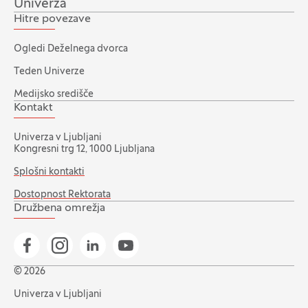
Univerza
Hitre povezave
Ogledi Deželnega dvorca
Teden Univerze
Medijsko središče
Kontakt
Univerza v Ljubljani
Kongresni trg 12, 1000 Ljubljana
Splošni kontakti
Dostopnost Rektorata
Družbena omrežja
Pojdi na našo Facebook stran
Pojdi na našo Instagram stran
Pojdi na Linkedin stran
Pojdi na YouTube stran
© 2026
Univerza v Ljubljani