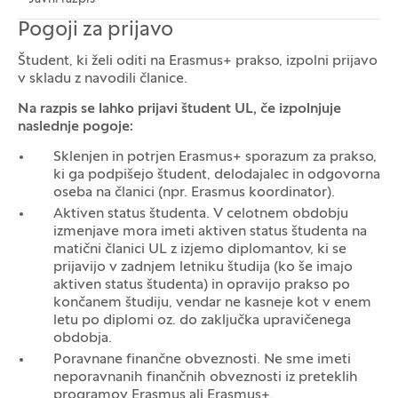
Pogoji za prijavo
Študent, ki želi oditi na Erasmus+ prakso, izpolni prijavo
v skladu z navodili članice.
Na razpis se lahko prijavi študent UL, če izpolnjuje
naslednje pogoje:
Sklenjen in potrjen Erasmus+ sporazum za prakso,
ki ga podpišejo študent, delodajalec in odgovorna
oseba na članici (npr. Erasmus koordinator).
Aktiven status študenta. V celotnem obdobju
izmenjave mora imeti aktiven status študenta na
matični članici UL z izjemo diplomantov, ki se
prijavijo v zadnjem letniku študija (ko še imajo
aktiven status študenta) in opravijo prakso po
končanem študiju, vendar ne kasneje kot v enem
letu po diplomi oz. do zaključka upravičenega
obdobja.
Poravnane finančne obveznosti. Ne sme imeti
neporavnanih finančnih obveznosti iz preteklih
programov Erasmus ali Erasmus+.