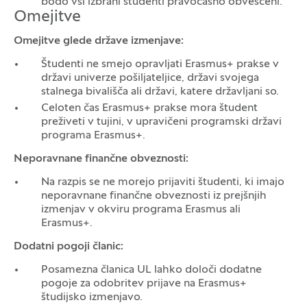
bodo vsi izbrani študenti pravočasno obveščeni.
Omejitve
Omejitve glede države izmenjave:
Študenti ne smejo opravljati Erasmus+ prakse v
državi univerze pošiljateljice, državi svojega
stalnega bivališča ali državi, katere državljani so.
Celoten čas Erasmus+ prakse mora študent
preživeti v tujini, v upravičeni programski državi
programa Erasmus+.
Neporavnane finančne obveznosti:
Na razpis se ne morejo prijaviti študenti, ki imajo
neporavnane finančne obveznosti iz prejšnjih
izmenjav v okviru programa Erasmus ali
Erasmus+.
Dodatni pogoji članic:
Posamezna članica UL lahko določi dodatne
pogoje za odobritev prijave na Erasmus+
študijsko izmenjavo.