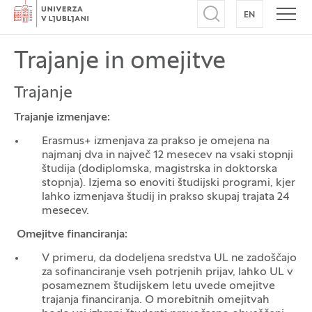
Domov
EN
NA ANGLEŠK
Odpri iskalnik
Odpr
Trajanje in omejitve
Trajanje
Trajanje izmenjave:
Erasmus+ izmenjava za prakso je omejena na
najmanj dva in največ 12 mesecev na vsaki stopnji
študija (dodiplomska, magistrska in doktorska
stopnja). Izjema so enoviti študijski programi, kjer
lahko izmenjava študij in prakso skupaj trajata 24
mesecev.
Omejitve financiranja:
V primeru, da dodeljena sredstva UL ne zadoščajo
za sofinanciranje vseh potrjenih prijav, lahko UL v
posameznem študijskem letu uvede omejitve
trajanja financiranja. O morebitnih omejitvah