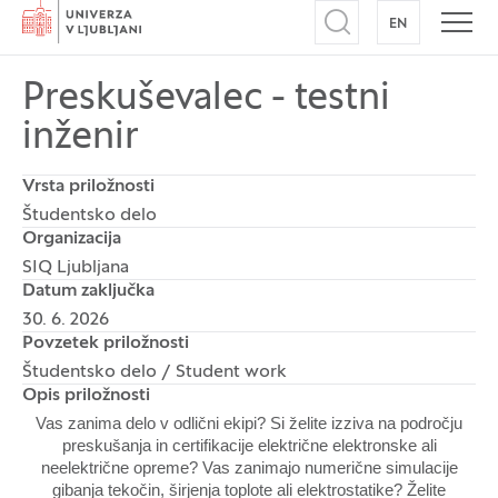
Domov
EN
NA ANGLEŠK
Odpri iskalnik
Odpr
Preskuševalec - testni
inženir
Vrsta priložnosti
Študentsko delo
Organizacija
SIQ Ljubljana
Datum zaključka
30. 6. 2026
Povzetek priložnosti
Študentsko delo / Student work
Opis priložnosti
Vas zanima delo v odlični ekipi? Si želite izziva na področju
preskušanja in certifikacije električne elektronske ali
neelektrične opreme? Vas zanimajo numerične simulacije
gibanja tekočin, širjenja toplote ali elektrostatike? Želite