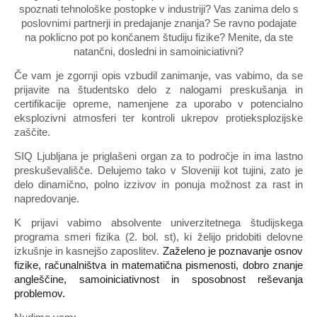
spoznati tehnološke postopke v industriji? Vas zanima delo s
poslovnimi partnerji in predajanje znanja? Se ravno podajate
na poklicno pot po končanem študiju fizike? Menite, da ste
natančni, dosledni in samoiniciativni?
Če vam je zgornji opis vzbudil zanimanje, vas vabimo, da se
prijavite na študentsko delo
z nalogami preskušanja in
certifikacije opreme, namenjene za uporabo v potencialno
eksplozivni atmosferi ter kontroli ukrepov protieksplozijske
zaščite.
SIQ Ljubljana je priglašeni organ za to področje in ima lastno
preskuševališče. Delujemo tako v Sloveniji kot tujini, zato je
delo dinamično, polno izzivov in ponuja možnost za rast in
napredovanje.
K prijavi vabimo
absolvente
univerzitetnega študijskega
programa smeri fizika (2. bol. st)
, ki želijo pridobiti delovne
izkušnje in kasnejšo zaposlitev.
Zaželeno je poznavanje osnov
fizike, računalništva in matematična pismenosti, dobro znanje
angleščine, samoiniciativnost in sposobnost reševanja
problemov.