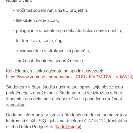
Nudimo vam:
- možnost sodelovanja na EU projektih,
- fleksibilen delovni čas,
prilagajanje študentskega dela študijskim obveznostim,
-
- for free kava, sadje, čaj,
zanimivo delo s strokovnjaki področja,
-
možnost dodatnega izobraževanja.
-
Kaj delamo, si lahko ogledate na spodnji povezavi:
https://www.youtube.com/channel/UCURzJFvP5CDVtL_vdvWjb
Študentom v času študija nudimo tudi opravljanje obveznega
praktičnega izobraževanja.
Študentom, ki se izkažejo v času
študentskega dela, po končanem študiju ponudimo
možnost
zaposlitve
.
Dodatne informacije v zvezi s študentskim delom so na voljo v
kadrovski službi SIQ Ljubljana, telefon: 01 4778 114, kontaktna
oseba Urška Podgoršek (
kadri@siq.si
).