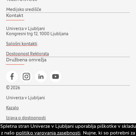
Medijsko središče
Kontakt
Univerza v Ljubljani
Kongresni trg 12, 1000 Ljubljana
Splošni kontakti
Dostopnost Rektorata
Družbena omrežja
Pojdi na našo Facebook stran
Pojdi na našo Instagram stran
Pojdi na Linkedin stran
Pojdi na YouTube stran
© 2026
Univerza v Ljubljani
Kazalo
Izjava o dostopnosti
Spletna stran Univerze v Ljubljani uporablja piškotke v skladu
Varstvo zasebnosti in piškotkov
z našo
politiko varovanja zasebnosti
. Nujne, ki so potrebni za