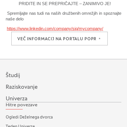
PRIDITE IN SE PREPRIČAJTE – ZANIMIVO JE!
Spremljajte nas tudi na naših družbenih omrežjih in spoznajte
naše delo
https://www.linkedin.com/company/siq/mycompany/
VEČ INFORMACIJ NA PORTALU POPR
(ODPRE SE V
Študij
Raziskovanje
Univerza
Hitre povezave
Ogledi Deželnega dvorca
Teden Univerze