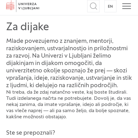
Domov
EN
NA ANGLEŠK
Odpri iskalnik
Odpr
Za dijake
Mlade povezujemo z znanjem, mentorji,
raziskovanjem, ustvarjalnostjo in priložnostmi
za razvoj. Na Univerzi v Ljubljani želimo
dijakinjam in dijakom omogočiti, da
univerzitetno okolje spoznajo že prej — skozi
vprašanja, ideje, raziskovanje, ustvarjanje in stik
z ljudmi, ki delujejo na različnih področjih.
Ni treba, da že zdaj natančno veste, kaj boste študirali.
Tudi izdelanega načrta ne potrebujete. Dovolj je, da vas
nekaj zanima, da imate vprašanje, idejo ali področje, ki
vas vleče naprej — ali pa samo željo, da bolje spoznate,
kakšne možnosti obstajajo.
Ste se prepoznali?