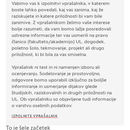
Vabimo vas k izpolnitvi vprašalnika, v katerem
boste lahko povedali, kaj vas zanima, kaj že
raziskujete in katere priložnosti bi vam bile
zanimive. Z vprašalnikom želimo vaše interese
bolje razumeti, da vam bomo lažje posredovali
ustrezne informacije ter vas usmerili na pravo
članico (fakulteto/akademijo) UL, dogodek,
poletno šolo, tekmovanje, projekt ali drugo
priložnost, ki bi bila za vas smiselna.
Vprašalnik ni test in ni namenjen izboru ali
ocenjevanju. Sodelovanje je prostovoljno,
odgovore bomo uporabili izključno za boljše
informiranje in usmerjanje dijakov glede
študijskih, raziskovalnih in drugih priložnosti na
UL. Ob vprašalniku so objavljene tudi informacije
o varstvu osebnih podatkov.
IZPOLNITE VPRAŠALNIK
To je šele začetek