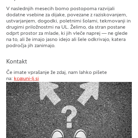
V naslednjih mesecih bomo postopoma razvijali
dodatne vsebine za dijake, povezane z raziskovanjem,
ustvarjanjem, dogodki, poletnimi šolami, tekmovanji in
drugimi priložnostmi na UL. Želimo, da stran postane
odprt prostor za mlade, ki jih vleče naprej — ne glede
na to, ali že imajo jasno idejo ali šele odkrivajo, katera
področja jih zanimajo.
Kontakt
Če imate vprašanje že zdaj, nam lahko pišete
na:
kc@uni-lj.si