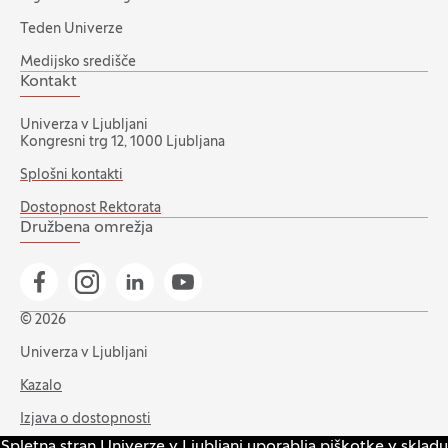
Teden Univerze
Medijsko središče
Kontakt
Univerza v Ljubljani
Kongresni trg 12, 1000 Ljubljana
Splošni kontakti
Dostopnost Rektorata
Družbena omrežja
Pojdi na našo Facebook stran
Pojdi na našo Instagram stran
Pojdi na Linkedin stran
Pojdi na YouTube stran
© 2026
Univerza v Ljubljani
Kazalo
Izjava o dostopnosti
Spletna stran Univerze v Ljubljani uporablja piškotke v skladu