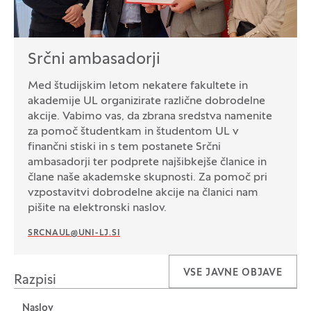
Srčni ambasadorji
Med študijskim letom nekatere fakultete in
akademije UL organizirate različne dobrodelne
akcije. Vabimo vas, da zbrana sredstva namenite
za pomoč študentkam in študentom UL v
finančni stiski in s tem postanete Srčni
ambasadorji ter podprete najšibkejše članice in
člane naše akademske skupnosti. Za pomoč pri
vzpostavitvi dobrodelne akcije na članici nam
pišite na elektronski naslov.
SRCNAUL@UNI-LJ.SI
VSE JAVNE OBJAVE
Razpisi
Naslov
Tabela za: Razpisi