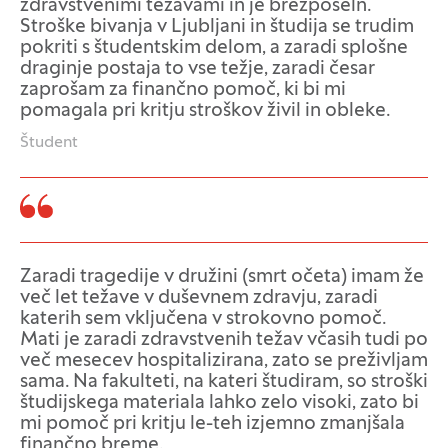
zdravstvenimi težavami in je brezposeln.
Stroške bivanja v Ljubljani in študija se trudim
pokriti s študentskim delom, a zaradi splošne
draginje postaja to vse težje, zaradi česar
zaprošam za finančno pomoč, ki bi mi
pomagala pri kritju stroškov živil in obleke.
Študent
Zaradi tragedije v družini (smrt očeta) imam že
več let težave v duševnem zdravju, zaradi
katerih sem vključena v strokovno pomoč.
Mati je zaradi zdravstvenih težav včasih tudi po
več mesecev hospitalizirana, zato se preživljam
sama. Na fakulteti, na kateri študiram, so stroški
študijskega materiala lahko zelo visoki, zato bi
mi pomoč pri kritju le-teh izjemno zmanjšala
finančno breme.