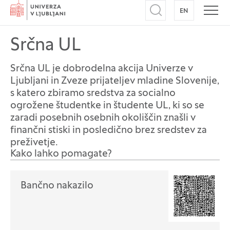
Domov
EN
NA ANGLEŠK
Odpri iskalnik
Odpr
Srčna UL
Srčna UL je dobrodelna akcija Univerze v
Ljubljani in Zveze prijateljev mladine Slovenije,
s katero zbiramo sredstva za socialno
ogrožene študentke in študente UL, ki so se
zaradi posebnih osebnih okoliščin znašli v
finančni stiski in posledično brez sredstev za
preživetje.
Kako lahko pomagate?
Bančno nakazilo