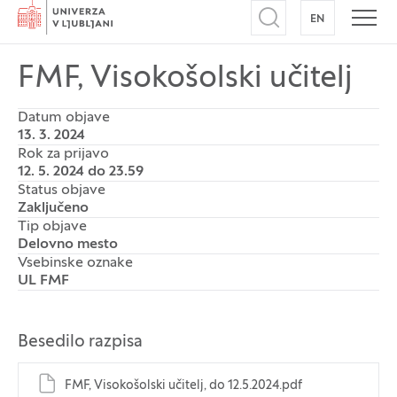
Domov
EN
NA ANGLEŠK
Odpri iskalnik
Odpr
FMF, Visokošolski učitelj
Datum objave
13. 3. 2024
Rok za prijavo
12. 5. 2024 do 23.59
Status objave
Zaključeno
Tip objave
Delovno mesto
Vsebinske oznake
UL FMF
Besedilo razpisa
FMF, Visokošolski učitelj, do 12.5.2024.pdf