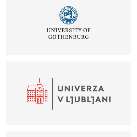
(Odpre se v novem oknu)