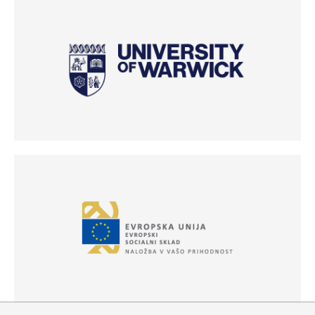
(Odpre se v novem oknu)