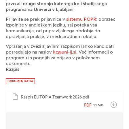
p
rvo ali drugo stopnjo katerega koli študijskega
programa na Univerzi v Ljubljani
.
Prijavite se prek prijavnice v
sistemu POPR
: obrazec
izpolnite v angleškem jeziku, saj poteka vsa
komunikacija, od pripravljalnega obdobja do
opravljanja prakse, v mednarodnem okolju.
Vprašanja v zvezi z javnim razpisom lahko kandidati
posredujejo na naslov
kc@uni-lj.si
. Več informacij o
programu in pogojih za prijavo v priloženem
dokumentu.
Razpis
Dokumenti
DOKUMENTACIJA
Razpis EUTOPIA Teamwork 2026.pdf
PDF
1.1 MB
Logotipi