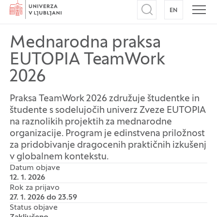
Domov
EN
NA ANGLEŠK
Odpri iskalnik
Odpr
Mednarodna praksa
EUTOPIA TeamWork
2026
Praksa TeamWork 2026 združuje študentke in
študente s sodelujočih univerz Zveze EUTOPIA
na raznolikih projektih za mednarodne
organizacije. Program je edinstvena priložnost
za pridobivanje dragocenih praktičnih izkušenj
v globalnem kontekstu.
Datum objave
12. 1. 2026
Rok za prijavo
27. 1. 2026 do 23.59
Status objave