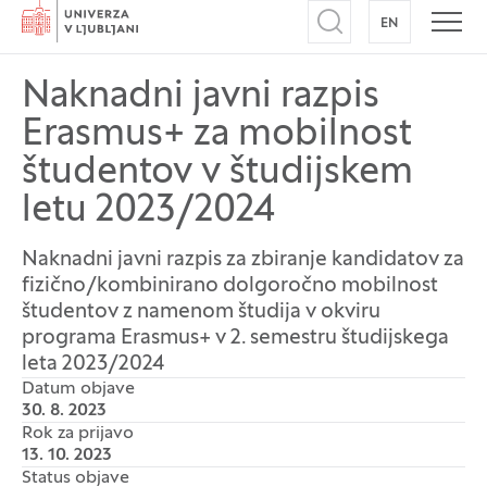
Domov
EN
NA ANGLEŠK
Odpri iskalnik
Odpr
Naknadni javni razpis
Erasmus+ za mobilnost
študentov v študijskem
letu 2023/2024
Naknadni javni razpis za zbiranje kandidatov za
fizično/kombinirano dolgoročno mobilnost
študentov z namenom študija v okviru
programa Erasmus+ v 2. semestru študijskega
leta 2023/2024
Datum objave
30. 8. 2023
Rok za prijavo
13. 10. 2023
Status objave