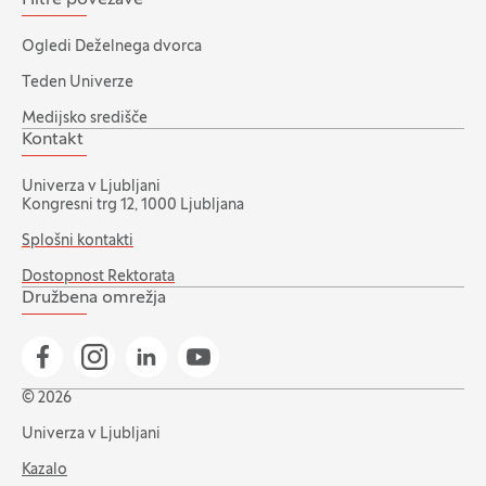
Hitre povezave
Ogledi Deželnega dvorca
Teden Univerze
Medijsko središče
Kontakt
Univerza v Ljubljani
Kongresni trg 12, 1000 Ljubljana
Splošni kontakti
Dostopnost Rektorata
Družbena omrežja
Pojdi na našo Facebook stran
Pojdi na našo Instagram stran
Pojdi na Linkedin stran
Pojdi na YouTube stran
© 2026
Univerza v Ljubljani
Kazalo