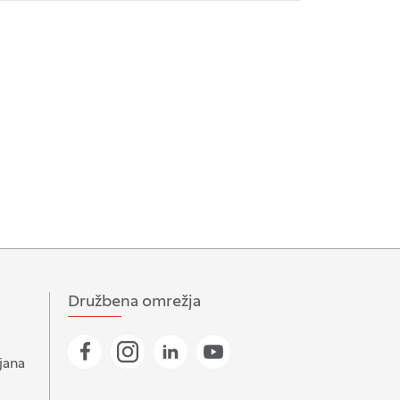
Družbena omrežja
Pojdi na našo Facebook stran
Pojdi na našo Instagram stran
Pojdi na Linkedin stran
Pojdi na YouTube stran
jana