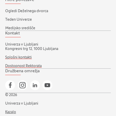
Hitre povezave
Ogledi Deželnega dvorca
Teden Univerze
Medijsko središče
Kontakt
Univerza v Ljubljani
Kongresni trg 12, 1000 Ljubljana
Splošni kontakti
Dostopnost Rektorata
Družbena omrežja
Pojdi na našo Facebook stran
Pojdi na našo Instagram stran
Pojdi na Linkedin stran
Pojdi na YouTube stran
© 2026
Univerza v Ljubljani
Kazalo