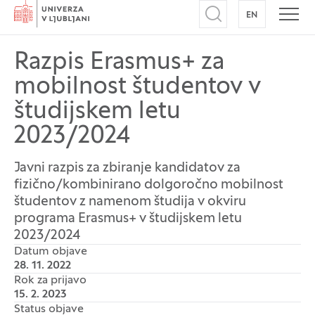
Domov
EN
NA ANGLEŠK
Odpri iskalnik
Odpr
Razpis Erasmus+ za
mobilnost študentov v
študijskem letu
2023/2024
Javni razpis za zbiranje kandidatov za
fizično/kombinirano dolgoročno mobilnost
študentov z namenom študija v okviru
programa Erasmus+ v študijskem letu
2023/2024
Datum objave
28. 11. 2022
Rok za prijavo
15. 2. 2023
Status objave