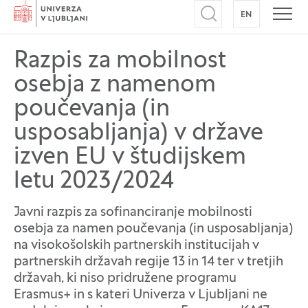
Domov
EN
NA ANGLEŠK
Odpri iskalnik
Odpr
Razpis za mobilnost
osebja z namenom
poučevanja (in
usposabljanja) v države
izven EU v študijskem
letu 2023/2024
Javni razpis za sofinanciranje mobilnosti
osebja za namen poučevanja (in usposabljanja)
na visokošolskih partnerskih institucijah v
partnerskih državah regije 13 in 14 ter v tretjih
državah, ki niso pridružene programu
Erasmus+ in s kateri Univerza v Ljubljani ne