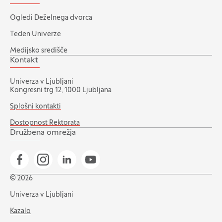
Ogledi Deželnega dvorca
Teden Univerze
Medijsko središče
Kontakt
Univerza v Ljubljani
Kongresni trg 12, 1000 Ljubljana
Splošni kontakti
Dostopnost Rektorata
Družbena omrežja
Pojdi na našo Facebook stran
Pojdi na našo Instagram stran
Pojdi na Linkedin stran
Pojdi na YouTube stran
© 2026
Univerza v Ljubljani
Kazalo