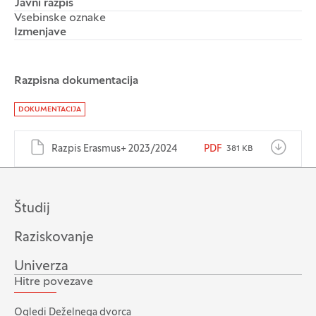
Javni razpis
Vsebinske oznake
Izmenjave
Razpisna dokumentacija
Dokumenti
DOKUMENTACIJA
Razpis Erasmus+ 2023/2024
PDF
381 KB
Študij
Raziskovanje
Univerza
Hitre povezave
Ogledi Deželnega dvorca