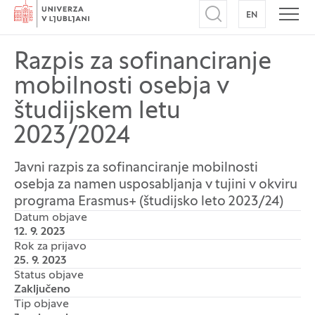
Domov
EN
NA ANGLEŠK
Odpri iskalnik
Odpr
Razpis za sofinanciranje
mobilnosti osebja v
študijskem letu
2023/2024
Javni razpis za sofinanciranje mobilnosti
osebja za namen usposabljanja v tujini v okviru
programa Erasmus+ (študijsko leto 2023/24)
Datum objave
12. 9. 2023
Rok za prijavo
25. 9. 2023
Status objave
Zaključeno
Tip objave