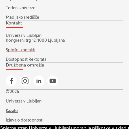
Teden Univerze
Medijsko središče
Kontakt
Univerza v Ljubljani
Kongresni trg 12, 1000 Ljubljana
Splošni kontakti
Dostopnost Rektorata
Družbena omrežja
Pojdi na našo Facebook stran
Pojdi na našo Instagram stran
Pojdi na Linkedin stran
Pojdi na YouTube stran
© 2026
Univerza v Ljubljani
Kazalo
Izjava o dostopnosti
Spletna stran Univerze v Ljubljani uporablja piškotke v skladu