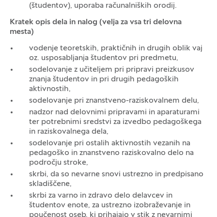
(študentov), uporaba računalniških orodij.
Kratek opis dela in nalog (velja za vsa tri delovna
mesta)
vodenje teoretskih, praktičnih in drugih oblik vaj
oz. usposabljanja študentov pri predmetu,
sodelovanje z učiteljem pri pripravi preizkusov
znanja študentov in pri drugih pedagoških
aktivnostih,
sodelovanje pri znanstveno-raziskovalnem delu,
nadzor nad delovnimi pripravami in aparaturami
ter potrebnimi sredstvi za izvedbo pedagoškega
in raziskovalnega dela,
sodelovanje pri ostalih aktivnostih vezanih na
pedagoško in znanstveno raziskovalno delo na
področju stroke,
skrbi, da so nevarne snovi ustrezno in predpisano
skladiščene,
skrbi za varno in zdravo delo delavcev in
študentov enote, za ustrezno izobraževanje in
poučenost oseb, ki prihajajo v stik z nevarnimi