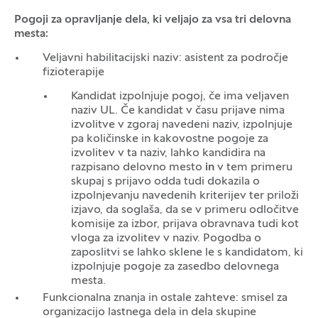
Pogoji za opravljanje dela, ki veljajo za vsa tri delovna
mesta:
V
eljavni habilitacijski naziv: asistent za področje
fizioterapije
Kandidat izpolnjuje pogoj, če ima veljaven
naziv UL. Če kandidat v času prijave nima
izvolitve v zgoraj navedeni naziv, izpolnjuje
pa količinske in kakovostne pogoje za
izvolitev v ta naziv, lahko kandidira na
razpisano delovno mesto
in
v tem primeru
skupaj s prijavo odda tudi dokazila o
izpolnjevanju navedenih kriterijev ter priloži
izjavo, da soglaša, da se v primeru odločitve
komisije za izbor, prijava obravnava tudi kot
vloga za izvolitev v naziv. Pogodba o
zaposlitvi se lahko sklene le s kandidatom, ki
izpolnjuje pogoje za zasedbo delovnega
mesta.
Funkcionalna znanja in ostale zahteve: smisel za
organizacijo lastnega dela in dela skupine