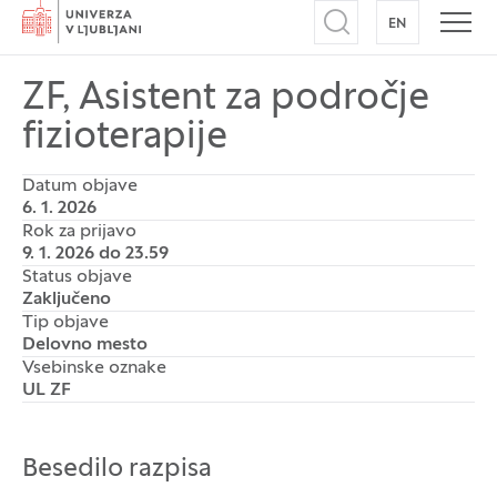
Domov
EN
NA ANGLEŠK
Odpri iskalnik
Odpr
ZF, Asistent za področje
fizioterapije
Datum objave
6. 1. 2026
Rok za prijavo
9. 1. 2026 do 23.59
Status objave
Zaključeno
Tip objave
Delovno mesto
Vsebinske oznake
UL ZF
Besedilo razpisa