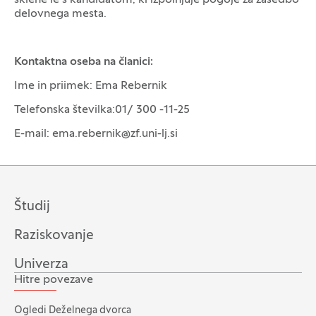
sklene le s kandidatom, ki izpolnjuje pogoje za zasedbo
delovnega mesta.
Kontaktna oseba na članici:
Ime in priimek: Ema Rebernik
Telefonska številka:01/ 300 -11-25
E-mail: ema.rebernik@zf.uni-lj.si
Študij
Raziskovanje
Univerza
Hitre povezave
Ogledi Deželnega dvorca