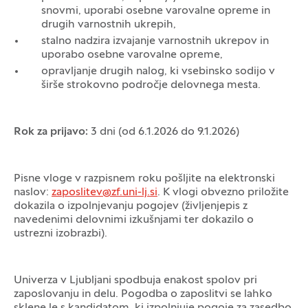
snovmi, uporabi osebne varovalne opreme in
drugih varnostnih ukrepih,
stalno nadzira izvajanje varnostnih ukrepov in
uporabo osebne varovalne opreme,
opravljanje drugih nalog, ki vsebinsko sodijo v
širše strokovno področje delovnega mesta.
Rok za prijavo:
3 dni (od 6.1.2026 do 9.1.2026)
Pisne vloge v razpisnem roku pošljite na elektronski
naslov:
zaposlitev@zf.uni-lj.si
. K vlogi obvezno priložite
dokazila o izpolnjevanju pogojev (življenjepis z
navedenimi delovnimi izkušnjami ter dokazilo o
ustrezni izobrazbi).
Univerza v Ljubljani spodbuja enakost spolov pri
zaposlovanju in delu. Pogodba o zaposlitvi se lahko