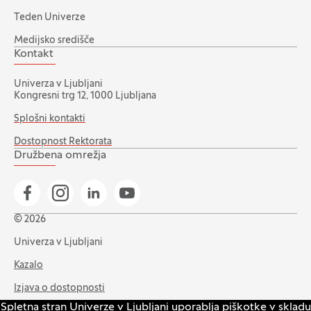
Teden Univerze
Medijsko središče
Kontakt
Univerza v Ljubljani
Kongresni trg 12, 1000 Ljubljana
Splošni kontakti
Dostopnost Rektorata
Družbena omrežja
Pojdi na našo Facebook stran
Pojdi na našo Instagram stran
Pojdi na Linkedin stran
Pojdi na YouTube stran
© 2026
Univerza v Ljubljani
Kazalo
Izjava o dostopnosti
Spletna stran Univerze v Ljubljani uporablja piškotke v skladu