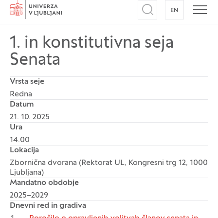
Domov
EN
NA ANGLEŠK
Odpri iskalnik
Odpr
1. in konstitutivna seja
Senata
Vrsta seje
Redna
Datum
21. 10. 2025
Ura
14.00
Lokacija
Zbornična dvorana (Rektorat UL, Kongresni trg 12, 1000
Ljubljana)
Mandatno obdobje
2025–2029
Dnevni red in gradiva