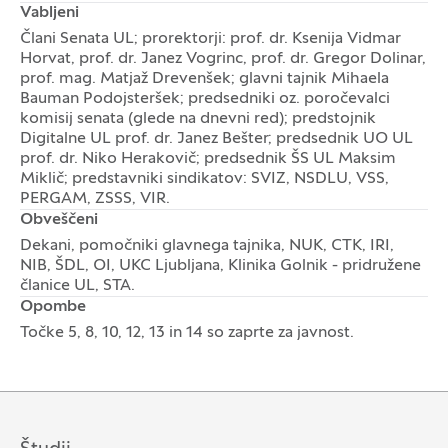
Vabljeni
Člani Senata UL; prorektorji: prof. dr. Ksenija Vidmar
Horvat, prof. dr. Janez Vogrinc, prof. dr. Gregor Dolinar,
prof. mag. Matjaž Drevenšek; glavni tajnik Mihaela
Bauman Podojsteršek; predsedniki oz. poročevalci
komisij senata (glede na dnevni red); predstojnik
Digitalne UL prof. dr. Janez Bešter; predsednik UO UL
prof. dr. Niko Herakovič; predsednik ŠS UL Maksim
Miklič; predstavniki sindikatov: SVIZ, NSDLU, VSS,
PERGAM, ZSSS, VIR.
Obveščeni
Dekani, pomočniki glavnega tajnika, NUK, CTK, IRI,
NIB, ŠDL, OI, UKC Ljubljana, Klinika Golnik - pridružene
članice UL, STA.
Opombe
Točke 5, 8, 10, 12, 13 in 14 so zaprte za javnost.