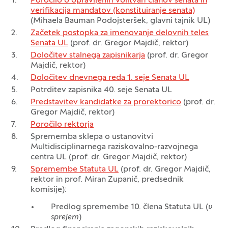
Poročilo o opravljenih volitvah članov senata in
verifikacija mandatov (konstituiranje senata)
(Mihaela Bauman Podojsteršek, glavni tajnik UL)
Začetek postopka za imenovanje delovnih teles
Senata UL
(prof. dr. Gregor Majdič, rektor)
Določitev stalnega zapisnikarja
(prof. dr. Gregor
Majdič, rektor)
Določitev dnevnega reda 1. seje Senata UL
Potrditev zapisnika 40. seje Senata UL
Predstavitev kandidatke za prorektorico
(prof. dr.
Gregor Majdič, rektor)
Poročilo rektorja
Sprememba sklepa o ustanovitvi
Multidisciplinarnega raziskovalno-razvojnega
centra UL (prof. dr. Gregor Majdič, rektor)
Spremembe Statuta UL
(prof. dr. Gregor Majdič,
rektor in prof. Miran Zupanič, predsednik
komisije):
Predlog spremembe 10. člena Statuta UL (
v
sprejem
)