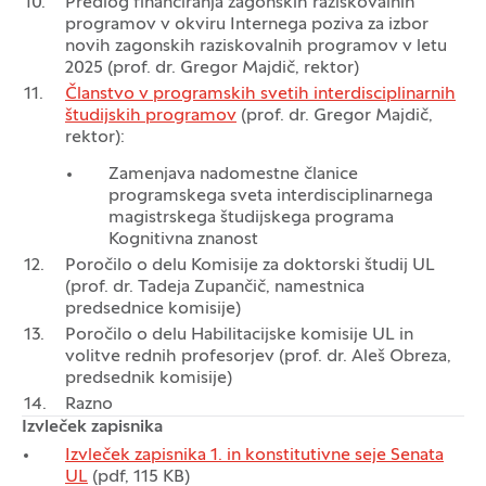
Predlog financiranja zagonskih raziskovalnih
programov v okviru Internega poziva za izbor
novih zagonskih raziskovalnih programov v letu
2025 (prof. dr. Gregor Majdič, rektor)
Članstvo v programskih svetih interdisciplinarnih
študijskih programov
(prof. dr. Gregor Majdič,
rektor):
Zamenjava nadomestne članice
programskega sveta interdisciplinarnega
magistrskega študijskega programa
Kognitivna znanost
Poročilo o delu Komisije za doktorski študij UL
(prof. dr. Tadeja Zupančič, namestnica
predsednice komisije)
Poročilo o delu Habilitacijske komisije UL in
volitve rednih profesorjev (prof. dr. Aleš Obreza,
predsednik komisije)
Razno
Izvleček zapisnika
Izvleček zapisnika 1. in konstitutivne seje Senata
UL
(pdf, 115 KB)