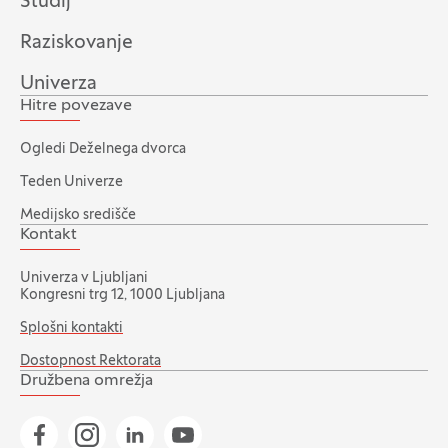
Študij
Raziskovanje
Univerza
Hitre povezave
Ogledi Deželnega dvorca
Teden Univerze
Medijsko središče
Kontakt
Univerza v Ljubljani
Kongresni trg 12, 1000 Ljubljana
Splošni kontakti
Dostopnost Rektorata
Družbena omrežja
Pojdi na našo Facebook stran
Pojdi na našo Instagram stran
Pojdi na Linkedin stran
Pojdi na YouTube stran