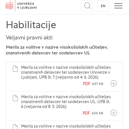
Domov
EN
NA ANGLEŠK
Odpri iskalnik
Odpr
Habilitacije
Veljavni pravni akti
Merila za volitve v nazive visokošolskih učiteljev,
znanstvenih delavcev ter sodelavcev UL
Merila za volitve v nazive visokošolskih učiteljev,
znanstvenih delavcev ter sodelavcev Univerze v
Ljubljani, UPB št. 7 (veljavno od 4. 6. 2026)
PDF
657 KB
Merila za volitve v nazive visokošolskih učiteljev,
znanstvenih delavcev ter sodelavcev UL, UPB št.
6 (veljavna od 8. 5. 2026)
PDF
635 KB
Merila za volitve v nazive visokošolskih učiteljev,