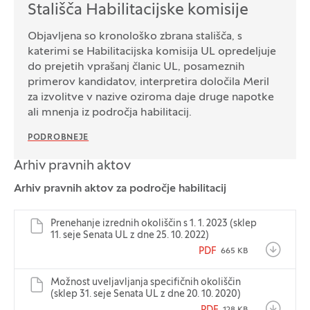
Stališča Habilitacijske komisije
Objavljena so kronološko zbrana stališča, s
katerimi se Habilitacijska komisija UL opredeljuje
do prejetih vprašanj članic UL, posameznih
primerov kandidatov, interpretira določila Meril
za izvolitve v nazive oziroma daje druge napotke
ali mnenja iz področja habilitacij.
PODROBNEJE
Arhiv pravnih aktov
Arhiv pravnih aktov za področje habilitacij
Prenehanje izrednih okoliščin s 1. 1. 2023 (sklep
11. seje Senata UL z dne 25. 10. 2022)
PDF
665 KB
Možnost uveljavljanja specifičnih okoliščin
(sklep 31. seje Senata UL z dne 20. 10. 2020)
128 KB