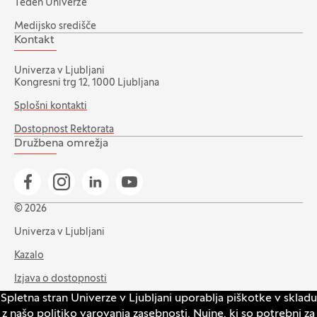
Teden Univerze
Medijsko središče
Kontakt
Univerza v Ljubljani
Kongresni trg 12, 1000 Ljubljana
Splošni kontakti
Dostopnost Rektorata
Družbena omrežja
Pojdi na našo Facebook stran
Pojdi na našo Instagram stran
Pojdi na Linkedin stran
Pojdi na YouTube stran
© 2026
Univerza v Ljubljani
Kazalo
Izjava o dostopnosti
Spletna stran Univerze v Ljubljani uporablja piškotke v skladu
Varstvo zasebnosti in piškotkov
z našo
politiko varovanja zasebnosti
. Nujne, ki so potrebni za