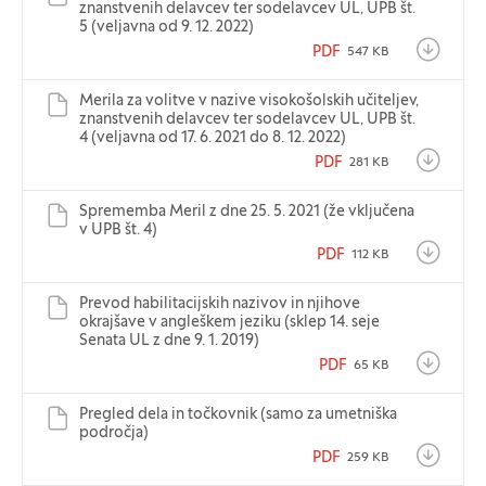
znanstvenih delavcev ter sodelavcev UL, UPB št.
5 (veljavna od 9. 12. 2022)
PDF
547 KB
Merila za volitve v nazive visokošolskih učiteljev,
znanstvenih delavcev ter sodelavcev UL, UPB št.
4 (veljavna od 17. 6. 2021 do 8. 12. 2022)
PDF
281 KB
Sprememba Meril z dne 25. 5. 2021 (že vključena
v UPB št. 4)
PDF
112 KB
Prevod habilitacijskih nazivov in njihove
okrajšave v angleškem jeziku (sklep 14. seje
Senata UL z dne 9. 1. 2019)
PDF
65 KB
Pregled dela in točkovnik (samo za umetniška
področja)
PDF
259 KB