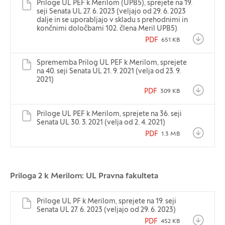
Priloge UL PEF k Merilom (UPB5), sprejete na 19.
seji Senata UL 27. 6. 2023 (veljajo od 29. 6. 2023
dalje in se uporabljajo v skladu s prehodnimi in
končnimi določbami 102. člena Meril UPB5)
PDF
651 KB
Sprememba Prilog UL PEF k Merilom, sprejete
na 40. seji Senata UL 21. 9. 2021 (velja od 23. 9.
2021)
PDF
309 KB
Priloge UL PEF k Merilom, sprejete na 36. seji
Senata UL 30. 3. 2021 (velja od 2. 4. 2021)
PDF
1.3 MB
Priloga 2 k Merilom: UL Pravna fakulteta
Priloge UL PF k Merilom, sprejete na 19. seji
Senata UL 27. 6. 2023 (veljajo od 29. 6. 2023)
PDF
452 KB