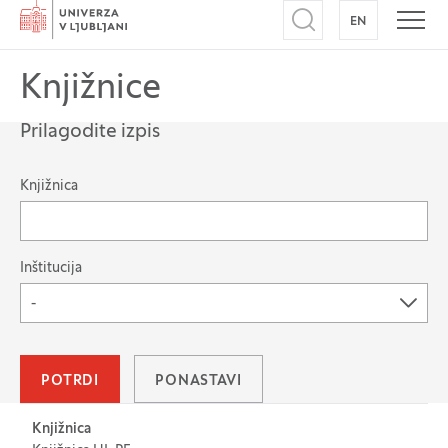
Domov
EN
NA ANGLEŠK
Odpri iskalnik
Odpr
Knjižnice
Prilagodite izpis
Možnost filtriranja zapisov
Knjižnica
Inštitucija
-
POTRDI
PONASTAVI
Tabela za: Knjižnice
Knjižnica