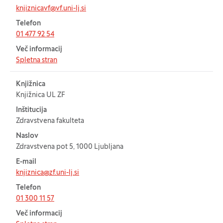
knjiznicavf@vf.uni-lj.si
Telefon
01 477 92 54
Več informacij
Spletna stran
Knjižnica
Knjižnica UL ZF
Inštitucija
Zdravstvena fakulteta
Naslov
Zdravstvena pot 5, 1000 Ljubljana
E-mail
knjiznica@zf.uni-lj.si
Telefon
01 300 11 57
Več informacij