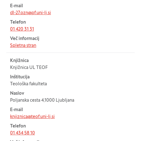
E-mail
dl-27.ozn@pf.uni-lj.si
Telefon
01 420 31 31
Več informacij
Spletna stran
Knjižnica
Knjižnica UL TEOF
Inštitucija
Teološka fakulteta
Naslov
Poljanska cesta 4,1000 Ljubljana
E-mail
knjiznica@teof.uni-lj.si
Telefon
01 434 58 10