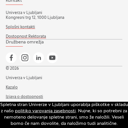
Kontakt
Univerza v Ljubljani
Kongresni trg 12, 1000 Ljubljana
Splošni kontakti
Dostopnost Rektorata
Družbena omrežja
Pojdi na našo Facebook stran
Pojdi na našo Instagram stran
Pojdi na Linkedin stran
Pojdi na YouTube stran
© 2026
Univerza v Ljubljani
Kazalo
Izjava o dostopnosti
Spletna stran Univerze v Ljubljani uporablja piškotke v skladu
Varstvo zasebnosti in piškotkov
z našo
politiko varovanja zasebnosti
. Nujne, ki so potrebni za
Intranet
nemoteno delovanje spletne strani, smo že naložili. Veseli
bomo če nam dovolite, da naložimo tudi analitične.