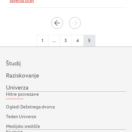
Spletna stran
Paginacija
NAZAJ
NAPREJ
1
...
3
4
5
Študij
Raziskovanje
Univerza
Hitre povezave
Ogledi Deželnega dvorca
Teden Univerze
Medijsko središče