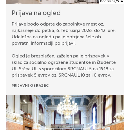
Bor Slana/STA
Prijava na ogled
Prijave bodo odprte do zapolnitve mest oz.
najkasneje do petka, 6. februarja 2026, do 12. ure.
Udeležba na ogledu pa je potrjena šele ob
povratni informaciji po prijavi.
Ogled je brezplačen, zaželen pa je prispevek v
sklad za socialno ogrožene študentke in študente
UL Srčna UL s sporočilom SRCNAUL5 na 1919 za
prispevek 5 evrov oz. SRCNAUL10 za 10 evrov.
PRIJAVNI OBRAZEC
Galerija fotografij