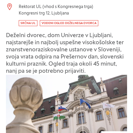
Lokacija dogodka:
Rektorat UL (vhod s Kongresnega trga)
Kongresni trg 12, Ljubljana
Oznaka dogodka
SRČNA UL
VODENI OGLED DEŽELNEGA DVORCA
Deželni dvorec, dom Univerze v Ljubljani,
najstarejše in najbolj uspešne visokošolske ter
znanstvenoraziskovalne ustanove v Sloveniji,
svoja vrata odpira na Prešernov dan, slovenski
kulturni praznik. Ogled traja okoli 45 minut,
nanj pa se je potrebno prijaviti.