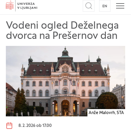
Domov
EN
NA ANGLEŠK
Odpri iskalnik
Odpr
Vodeni ogled Deželnega
dvorca na Prešernov dan
Anže Malovrh, STA
Datum dogodka:
8. 2. 2026 ob 17.00