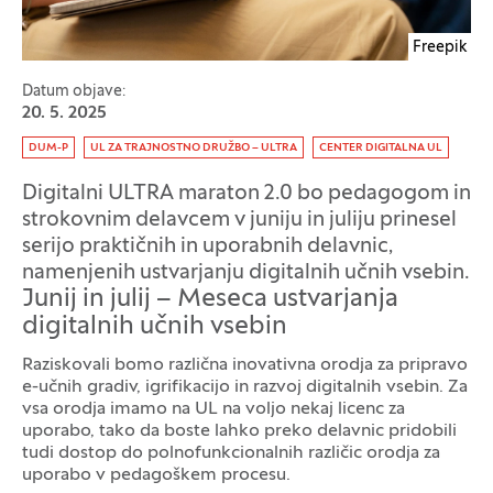
Freepik
Datum objave:
20. 5. 2025
Oznaka:
DUM-P
UL ZA TRAJNOSTNO DRUŽBO – ULTRA
CENTER DIGITALNA UL
Digitalni ULTRA maraton 2.0 bo pedagogom in
strokovnim delavcem v juniju in juliju prinesel
serijo praktičnih in uporabnih delavnic,
namenjenih ustvarjanju digitalnih učnih vsebin.
Junij in julij – Meseca ustvarjanja
digitalnih učnih vsebin
Raziskovali bomo različna inovativna orodja za pripravo
e-učnih gradiv, igrifikacijo in razvoj digitalnih vsebin. Za
vsa orodja imamo na UL na voljo nekaj licenc za
uporabo, tako da boste lahko preko delavnic pridobili
tudi dostop do polnofunkcionalnih različic orodja za
uporabo v pedagoškem procesu.