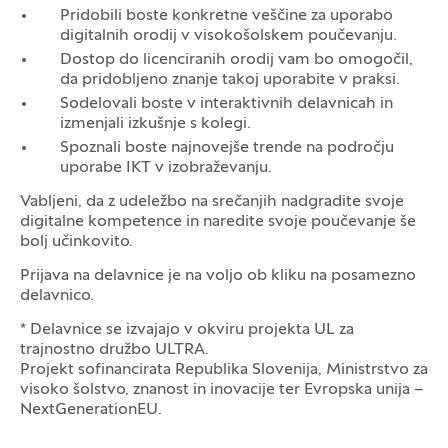
Pridobili boste konkretne veščine za uporabo
digitalnih orodij v visokošolskem poučevanju.
Dostop do licenciranih orodij vam bo omogočil,
da pridobljeno znanje takoj uporabite v praksi.
Sodelovali boste v interaktivnih delavnicah in
izmenjali izkušnje s kolegi.
Spoznali boste najnovejše trende na področju
uporabe IKT v izobraževanju.
Vabljeni, da z udeležbo na srečanjih nadgradite svoje
digitalne kompetence in naredite svoje poučevanje še
bolj učinkovito.
Prijava na delavnice je na voljo ob kliku na posamezno
delavnico.
* Delavnice se izvajajo v okviru projekta UL za
trajnostno družbo ULTRA.
Projekt sofinancirata Republika Slovenija, Ministrstvo za
Logotipi
visoko šolstvo, znanost in inovacije ter Evropska unija –
NextGenerationEU.