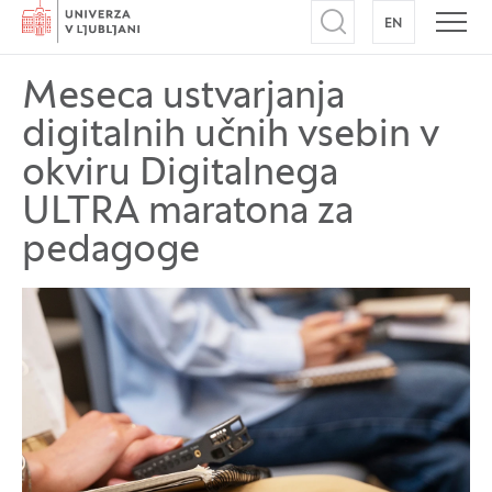
Domov
EN
NA ANGLEŠK
Odpri iskalnik
Odpr
Meseca ustvarjanja
digitalnih učnih vsebin v
okviru Digitalnega
ULTRA maratona za
pedagoge