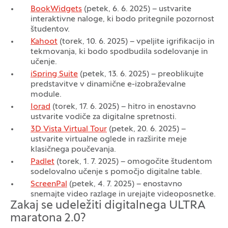
BookWidgets
(petek, 6. 6. 2025) – ustvarite
interaktivne naloge, ki bodo pritegnile pozornost
študentov.
Kahoot
(torek, 10. 6. 2025) – vpeljite igrifikacijo in
tekmovanja, ki bodo spodbudila sodelovanje in
učenje.
iSpring Suite
(petek, 13. 6. 2025) – preoblikujte
predstavitve v dinamične e-izobraževalne
module.
Iorad
(torek, 17. 6. 2025) – hitro in enostavno
ustvarite vodiče za digitalne spretnosti.
3D Vista Virtual Tour
(petek, 20. 6. 2025) –
ustvarite virtualne oglede in razširite meje
klasičnega poučevanja.
Padlet
(torek, 1. 7. 2025) – omogočite študentom
sodelovalno učenje s pomočjo digitalne table.
ScreenPal
(petek, 4. 7. 2025) – enostavno
snemajte video razlage in urejajte videoposnetke.
Zakaj se udeležiti digitalnega ULTRA
maratona 2.0?