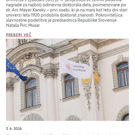
Univerza v Ljubljani (UL) je 17. junija 2026 že četrtič podelila
nagrade za najbolj odmevna doktorska dela, poimenovane po
dr. Ani Mayer Kansky – prvi osebi, ki je na manj kot leto dni stari
univerzi leta 1920 pridobila doktorat znanosti. Pokroviteljica
slavnostne podelitve je predsednica Republike Slovenije
Nataša Pirc Musar.
PREBERI VEČ
3. 6. 2026