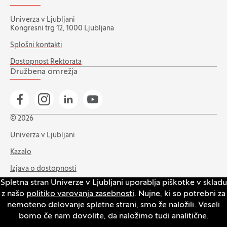
Univerza v Ljubljani
Kongresni trg 12, 1000 Ljubljana
Splošni kontakti
Dostopnost Rektorata
Družbena omrežja
Pojdi na našo Facebook stran
Pojdi na našo Instagram stran
Pojdi na Linkedin stran
Pojdi na YouTube stran
© 2026
Univerza v Ljubljani
Kazalo
Izjava o dostopnosti
Spletna stran Univerze v Ljubljani uporablja piškotke v skladu
Varstvo zasebnosti in piškotkov
z našo
politiko varovanja zasebnosti
. Nujne, ki so potrebni za
Intranet
nemoteno delovanje spletne strani, smo že naložili. Veseli
bomo če nam dovolite, da naložimo tudi analitične.