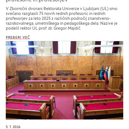
profesoric in profesorjev
V Zbornični dvorani Rektorata Univerze v Ljubljani (UL) smo
svečano razglasili 75 novih rednih profesoric in rednih
profesorjev za leto 2025 z različnih področij znanstveno-
raziskovalnega, umetniškega in pedagoškega dela. Nazive je
podelil rektor UL prof. dr. Gregor Majdič.
PREBERI VEČ
5. 1. 2026