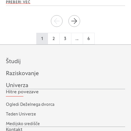
PREBERI VEČ
Paginacija
NAZAJ
NAPREJ
1
2
3
...
6
Študij
Raziskovanje
Univerza
Hitre povezave
Ogledi Deželnega dvorca
Teden Univerze
Medijsko središče
Kontakt