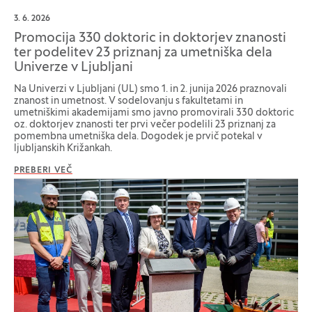
3. 6. 2026
Promocija 330 doktoric in doktorjev znanosti
ter podelitev 23 priznanj za umetniška dela
Univerze v Ljubljani
Na Univerzi v Ljubljani (UL) smo 1. in 2. junija 2026 praznovali
znanost in umetnost. V sodelovanju s fakultetami in
umetniškimi akademijami smo javno promovirali 330 doktoric
oz. doktorjev znanosti ter prvi večer podelili 23 priznanj za
pomembna umetniška dela. Dogodek je prvič potekal v
ljubljanskih Križankah.
PREBERI VEČ