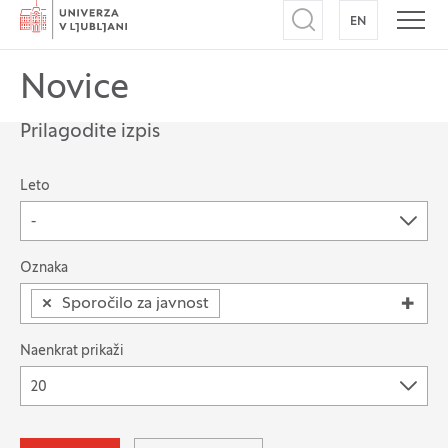
Domov
EN
NA ANGLEŠK
Odpri iskalnik
Odpr
Novice
Prilagodite izpis
Možnost filtriranja zapisov
Leto
-
Išči po: Oznaka
Oznaka
×
Sporočilo za javnost
Naenkrat prikaži
20