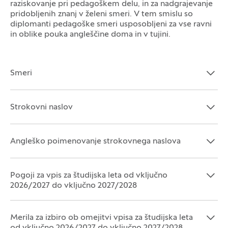
raziskovanje pri pedagoškem delu, in za nadgrajevanje
pridobljenih znanj v želeni smeri. V tem smislu so
diplomanti pedagoške smeri usposobljeni za vse ravni
in oblike pouka angleščine doma in v tujini.
Smeri
Odpri razdelek:
Zapri razdelek:
Strokovni naslov
Odpri razdelek:
Zapri razdelek:
Angleško poimenovanje strokovnega naslova
Odpri razdelek:
Zapri razdelek:
Pogoji za vpis za študijska leta od vključno
Odpri razdelek:
Zapri razdelek:
2026/2027 do vključno 2027/2028
Merila za izbiro ob omejitvi vpisa za študijska leta
Odpri razdelek:
Zapri razdelek: