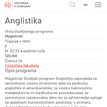
Domov
EN
NA ANGLEŠK
Odpri iskalnik
Odpr
Anglistika
Vrsta študijskega programa
Magistrski
Trajanje v letih
2
Št. ECTS kreditnih točk
120/60
Članica UL
Filozofska fakulteta
Opis programa
Magistrski študijski program Anglistika usposablja za
samostojno visoko strokovno delo na področju
anglistike in amerikanistike, za visoko kakovostno
medjezikovno in medkulturno posredovanje, za
samostojno raziskovalno delo ter za zahtevnejše naloge
na splošnem humanističnem področju, v primeru