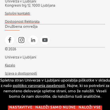
Univerza v Ljubljani
Kongresni trg 12, 1000 Ljubljana
Splošni kontakti
Dostopnost Rektorata
Družbena omrežja
Pojdi na našo Facebook stran
Pojdi na našo Instagram stran
Pojdi na Linkedin stran
Pojdi na YouTube stran
© 2026
Univerza v Ljubljani
Kazalo
Izjava o dostopnosti
Spletna stran Univerze v Ljubljani uporablja piškotke v skladu
Varstvo zasebnosti in piškotkov
z našo
politiko varovanja zasebnosti
. Nujne, ki so potrebni za
Intranet
nemoteno delovanje spletne strani, smo že naložili. Veseli
bomo če nam dovolite, da naložimo tudi analitične.
Odpri pasico za nastavitev piškotkov
NASTAVITVE
NALOŽI SAMO NUJNE
NALOŽI VSE
Produkcija:
Innovatif
(Odpre se v novem oknu)