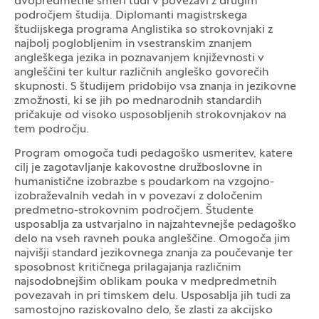
dvopredmetne smeri tudi v povezavi z drugim
področjem študija. Diplomanti magistrskega
študijskega programa Anglistika so strokovnjaki z
najbolj poglobljenim in vsestranskim znanjem
angleškega jezika in poznavanjem književnosti v
angleščini ter kultur različnih angleško govorečih
skupnosti. S študijem pridobijo vsa znanja in jezikovne
zmožnosti, ki se jih po mednarodnih standardih
pričakuje od visoko usposobljenih strokovnjakov na
tem področju.
Program omogoča tudi pedagoško usmeritev, katere
cilj je zagotavljanje kakovostne družboslovne in
humanistične izobrazbe s poudarkom na vzgojno-
izobraževalnih vedah in v povezavi z določenim
predmetno-strokovnim področjem. Študente
usposablja za ustvarjalno in najzahtevnejše pedagoško
delo na vseh ravneh pouka angleščine. Omogoča jim
najvišji standard jezikovnega znanja za poučevanje ter
sposobnost kritičnega prilagajanja različnim
najsodobnejšim oblikam pouka v medpredmetnih
povezavah in pri timskem delu. Usposablja jih tudi za
samostojno raziskovalno delo, še zlasti za akcijsko