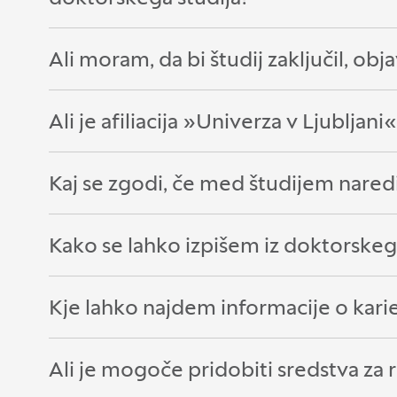
Ali moram, da bi študij zaključil, obj
Odpri razdelek:
Zapri razdelek:
Ali je afiliacija »Univerza v Ljublja
Odpri razdelek:
Zapri razdelek:
Kaj se zgodi, če med študijem nare
Odpri razdelek:
Zapri razdelek:
Kako se lahko izpišem iz doktorskeg
Odpri razdelek:
Zapri razdelek:
Kje lahko najdem informacije o karie
Odpri razdelek:
Zapri razdelek:
Ali je mogoče pridobiti sredstva za r
Odpri razdelek:
Zapri razdelek: