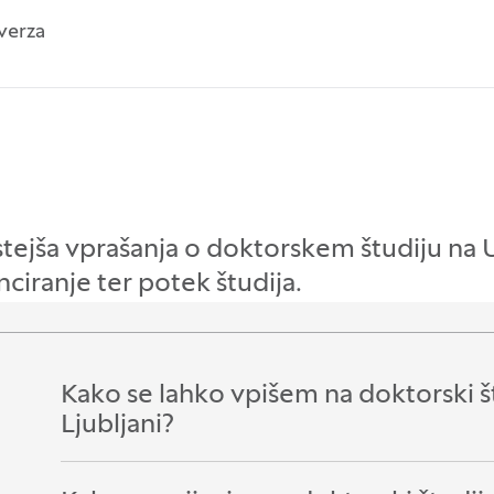
verza
jša vprašanja o doktorskem študiju na Uni
nciranje ter potek študija.
Kako se lahko vpišem na doktorski št
Odpri razdelek:
Zapri razdelek:
Ljubljani?