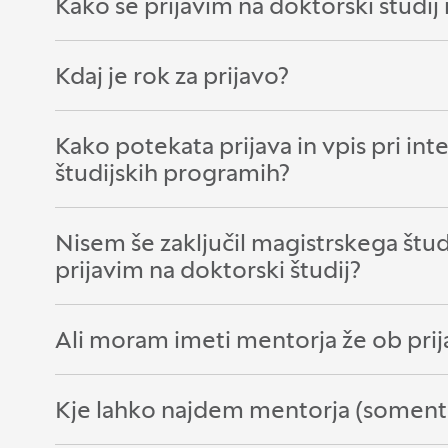
Kako se prijavim na doktorski študij 
Odpri razdelek:
Zapri razdelek:
Kdaj je rok za prijavo?
Odpri razdelek:
Zapri razdelek:
Kako potekata prijava in vpis pri int
Odpri razdelek:
Zapri razdelek:
študijskih programih?
Nisem še zaključil magistrskega štud
Odpri razdelek:
Zapri razdelek:
prijavim na doktorski študij?
Ali moram imeti mentorja že ob prija
Odpri razdelek:
Zapri razdelek:
Kje lahko najdem mentorja (soment
Odpri razdelek:
Zapri razdelek: