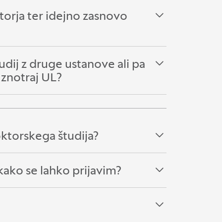
orja ter idejno zasnovo
dij z druge ustanove ali pa
 znotraj UL?
oktorskega študija?
 kako se lahko prijavim?