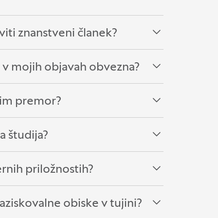
aviti znanstveni članek?
ni« v mojih objavah obvezna?
dim premor?
a študija?
rnih priložnostih?
aziskovalne obiske v tujini?