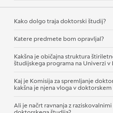
Kako dolgo traja doktorski študij?
Odpri razdelek:
Zapri razdelek:
Katere predmete bom opravljal?
Odpri razdelek:
Zapri razdelek:
Kakšna je običajna struktura štirile
Odpri razdelek:
Zapri razdelek:
študijskega programa na Univerzi v L
Kaj je Komisija za spremljanje dokt
Odpri razdelek:
Zapri razdelek:
kakšna je njena vloga v doktorskem 
Ali je načrt ravnanja z raziskovalni
Odpri razdelek:
Zapri razdelek:
doktorskega študija?