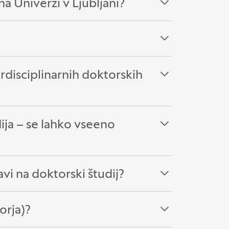
na Univerzi v Ljubljani?
erdisciplinarnih doktorskih
ija – se lahko vseeno
vi na doktorski študij?
orja)?