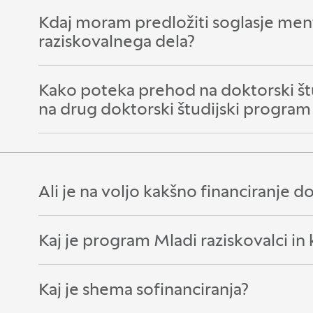
Kdaj moram predložiti soglasje ment
Odpri razdelek:
Zapri razdelek:
raziskovalnega dela?
Kako poteka prehod na doktorski štu
Odpri razdelek:
Zapri razdelek:
na drug doktorski študijski program
Ali je na voljo kakšno financiranje d
Odpri razdelek:
Zapri razdelek:
Kaj je program Mladi raziskovalci in
Odpri razdelek:
Zapri razdelek:
Kaj je shema sofinanciranja?
Odpri razdelek:
Zapri razdelek: