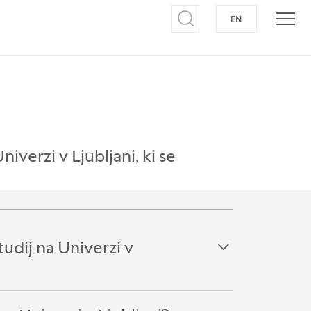
EN
NA ANGLEŠKI J
Odpri iskalnik
Odpr
verzi v Ljubljani, ki se
udij na Univerzi v