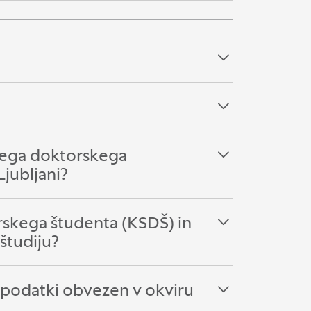
tnega doktorskega
jubljani?
orskega študenta (KSDŠ) in
študiju?
mi podatki obvezen v okviru