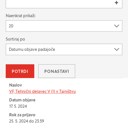
Naenkrat prikaži
20
Sortiraj po
Datumu objave padajoče
POTRDI
PONASTAVI
Tabela za: Javne objave
Naslov
VF, Tehnični delavec V (I) v Tajništvu
Datum objave
17. 5. 2024
Rok za prijavo
25. 5. 2024 do 23.59