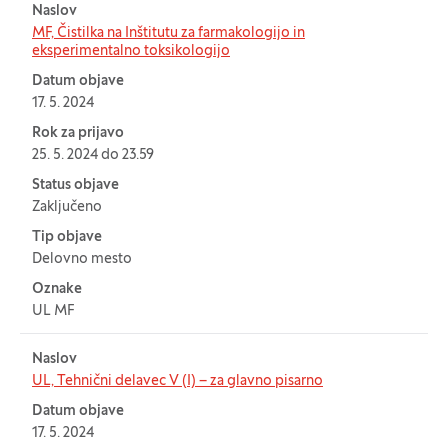
Naslov
MF, Čistilka na Inštitutu za farmakologijo in
eksperimentalno toksikologijo
Datum objave
17. 5. 2024
Rok za prijavo
25. 5. 2024 do 23.59
Status objave
Zaključeno
Tip objave
Delovno mesto
Oznake
UL MF
Naslov
UL, Tehnični delavec V (I) – za glavno pisarno
Datum objave
17. 5. 2024