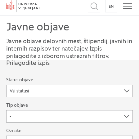
Domov
EN
NA ANGLEŠK
Odpri iskalnik
Odpr
Javne objave
Javne objave delovnih mest, štipendij, javnih in
internih razpisov ter natečajev. Izpis
prilagodite z izborom ustreznih filtrov.
Prilagodite izpis
Možnost filtriranja zapisov
Status objave
Vsi statusi
Tip objave
-
Išči po: Oznake
Oznake