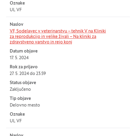
Oznake
UL VF
Naslov
VF, Sodelavec v veterinarstvu – tehnik V na Kliniki
za reprodukcijo in velike živali – Na kliniki za
zdravstveno varstvo in rejo konj
Datum objave
17. 5. 2024
Rok za prijavo
27. 5. 2024 do 23.59
Status objave
Zaključeno
Tip objave
Delovno mesto
Oznake
UL VF
Naslov