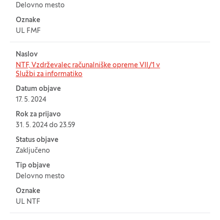
Delovno mesto
Oznake
UL FMF
Naslov
NTF, Vzdrževalec računalniške opreme VII/1 v
Službi za informatiko
Datum objave
17. 5. 2024
Rok za prijavo
31. 5. 2024 do 23.59
Status objave
Zaključeno
Tip objave
Delovno mesto
Oznake
UL NTF