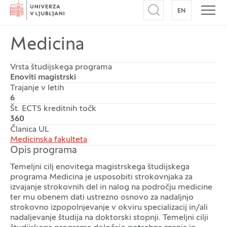
Domov
EN
NA ANGLEŠK
Odpri iskalnik
Odpr
Medicina
Vrsta študijskega programa
Enoviti magistrski
Trajanje v letih
6
Št. ECTS kreditnih točk
360
Članica UL
Medicinska fakulteta
Opis programa
Temeljni cilj enovitega magistrskega študijskega
programa Medicina je usposobiti strokovnjaka za
izvajanje strokovnih del in nalog na področju medicine
ter mu obenem dati ustrezno osnovo za nadaljnjo
strokovno izpopolnjevanje v okviru specializacij in/ali
nadaljevanje študija na doktorski stopnji. Temeljni cilji