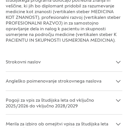
študijskega programa določajo potrebna znanja in
veščine, ki jih bo diplomant pridobil za razumevanje
medicine kot znanosti (vertikalen steber MEDICINA
KOT ZNANOST), profesionalni razvoj (vertikalen steber
PROFESIONALNI RAZVOJ) in za samostojno
opravljanje dela in nalog k pacientu in skupnosti
usmerjene na področju medicine (vertikalen steber K
PACIENTU IN SKUPNOSTI USMERJENA MEDICINA).
Strokovni naslov
Odpri razdelek:
Zapri razdelek:
Angleško poimenovanje strokovnega naslova
Odpri razdelek:
Zapri razdelek:
Pogoji za vpis za študijska leta od vključno
Odpri razdelek:
Zapri razdelek:
2025/2026 do vključno 2028/2029
Merila za izbiro ob omejitvi vpisa za študijska leta
Odpri razdelek:
Zapri razdelek: