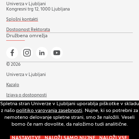
Univerza v Ljubljani
Kongresni trg 12, 1000 Ljubljana
Splošni kontakti
Dostopnost Rektorata
Družbena omrežja
Pojdi na našo Facebook stran
Pojdi na našo Instagram stran
Pojdi na Linkedin stran
Pojdi na YouTube stran
© 2026
Univerza v Ljubljani
Kazalo
Izjava o dostopnosti
Spletna stran Univerze v Ljubljani uporablja piškotke v skladu
Varstvo zasebnosti in piškotkov
z našo
politiko varovanja zasebnosti
. Nujne, ki so potrebni za
Intranet
nemoteno delovanje spletne strani, smo že naložili. Veseli
bomo če nam dovolite, da naložimo tudi analitične.
Odpri pasico za nastavitev piškotkov
NASTAVITVE
NALOŽI SAMO NUJNE
NALOŽI VSE
Produkcija:
Innovatif
(Odpre se v novem oknu)