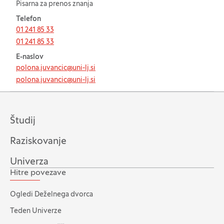
Pisarna za prenos znanja
Telefon
01 241 85 33
01 241 85 33
E-naslov
polona.juvancic@uni-lj.si
polona.juvancic@uni-lj.si
Študij
Raziskovanje
Univerza
Hitre povezave
Ogledi Deželnega dvorca
Teden Univerze