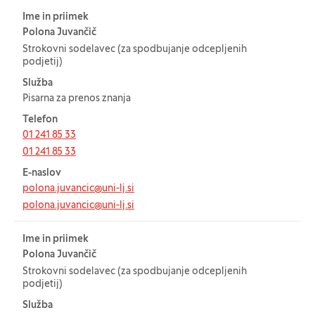
Ime in priimek
Polona Juvančič
Strokovni sodelavec (za spodbujanje odcepljenih
podjetij)
Služba
Pisarna za prenos znanja
Telefon
01 241 85 33
01 241 85 33
E-naslov
polona.juvancic@uni-lj.si
polona.juvancic@uni-lj.si
Ime in priimek
Polona Juvančič
Strokovni sodelavec (za spodbujanje odcepljenih
podjetij)
Služba