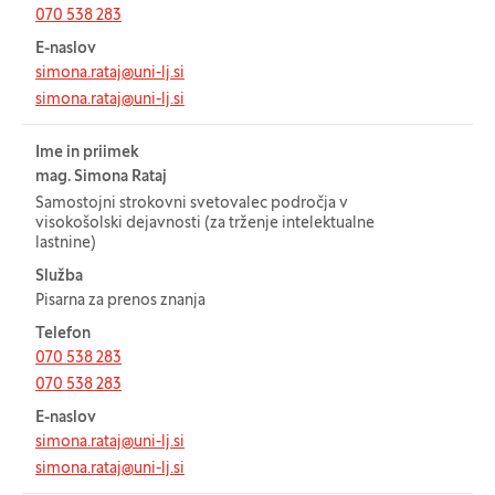
070 538 283
E-naslov
simona.rataj@uni-lj.si
simona.rataj@uni-lj.si
Ime in priimek
mag. Simona Rataj
Samostojni strokovni svetovalec področja v
visokošolski dejavnosti (za trženje intelektualne
lastnine)
Služba
Pisarna za prenos znanja
Telefon
070 538 283
070 538 283
E-naslov
simona.rataj@uni-lj.si
simona.rataj@uni-lj.si