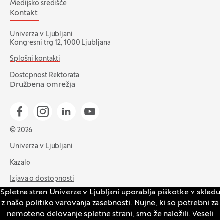
Medijsko središče
Kontakt
Univerza v Ljubljani
Kongresni trg 12, 1000 Ljubljana
Splošni kontakti
Dostopnost Rektorata
Družbena omrežja
Pojdi na našo Facebook stran
Pojdi na našo Instagram stran
Pojdi na Linkedin stran
Pojdi na YouTube stran
© 2026
Univerza v Ljubljani
Kazalo
Izjava o dostopnosti
Spletna stran Univerze v Ljubljani uporablja piškotke v skladu
Varstvo zasebnosti in piškotkov
z našo
politiko varovanja zasebnosti
. Nujne, ki so potrebni za
Intranet
nemoteno delovanje spletne strani, smo že naložili. Veseli