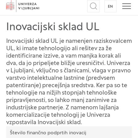
Domov
EN
NA ANGLEŠK
Odpri iskalnik
Odpr
Inovacijski sklad UL
Inovacijski sklad UL je namenjen raziskovalcem
UL, ki imate tehnologijo ali rešitev za že
identificirane izzive, a vam manjka korak ali
dva, da jo pripeljete bližje uresničitvi. Univerza
v Ljubljani, vključno s članicami, vlaga v pravno
varstvo intelektualne lastnine (predvsem
patentiranje) precejšnja sredstva. Ker pa so te
tehnologije na nižjih stopnjah tehnološke
pripravljenosti, so lahko manj zanimive za
industrijske partnerje. Z namenom lajšanja
komercializacije tehnologij je Univerza
vzpostavila Inovacijski sklad.
Podatki
Število finančno podprtih inovacij