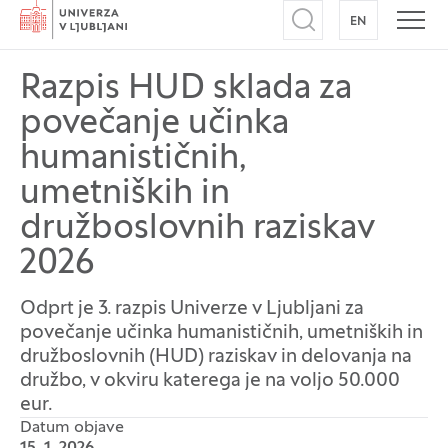
Domov
EN
NA ANGLEŠK
Odpri iskalnik
Odpr
Razpis HUD sklada za
povečanje učinka
humanističnih,
umetniških in
družboslovnih raziskav
2026
Odprt je 3. razpis Univerze v Ljubljani za
povečanje učinka humanističnih, umetniških in
družboslovnih (HUD) raziskav in delovanja na
družbo, v okviru katerega je na voljo 50.000
eur.
Datum objave