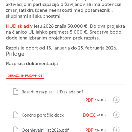
aktivacijo in participacijo državljanov ali ima potencial
zmanjšati družbene neenakosti med posamezniki,
skupinami ali skupnostmi.
HUD sklad
v letu 2026 znaša 50.000 €. Do dva projekta
na članico UL lahko prejmeta 5.000 €. Sredstva bodo
dodeljena izbranim projektom prek razpisa.
Razpis je odprt od 15. januarja do 23. februarja 2026.
Priloge
Razpisna dokumentacija
OBRAZCI IN PRIJAVNICE
Besedilo razpisa HUD sklada.pdf
PDF
176 KB
Končno poročilo.docx
DOCX
41 KB
Ocenjevalni list 2026.pdf
PDF
126 KB