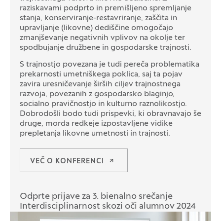
raziskavami podprto in premišljeno spremljanje
stanja, konserviranje-restavriranje, zaščita in
upravljanje (likovne) dediščine omogočajo
zmanjševanje negativnih vplivov na okolje ter
spodbujanje družbene in gospodarske trajnosti.
S trajnostjo povezana je tudi pereča problematika
prekarnosti umetniškega poklica, saj ta pojav
zavira uresničevanje širših ciljev trajnostnega
razvoja, povezanih z gospodarsko blaginjo,
socialno pravičnostjo in kulturno raznolikostjo.
Dobrodošli bodo tudi prispevki, ki obravnavajo še
druge, morda redkeje izpostavljene vidike
prepletanja likovne umetnosti in trajnosti.
VEČ O KONFERENCI
Odprte prijave za 3. bienalno srečanje
Interdisciplinarnost skozi oči alumnov 2024