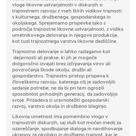
vloge likovne ustvarjalnosti v diskurzih o
trajnostnem razvoju z vseh štirih vidikov trajnosti:
s kulturnega, družbenega, gospodarskega in
okoljskega. Sprejemamo prispevke tako s
področja trajnostne likovne ustvarjalnosti, z vidika
umetnikovega delovanja in njegove produkcije,
kot tudi trajnostnega varstva likovne dediščine.
Trajnostno delovanje si lahko razlagamo kot
dejavnosti ali prakse, ki jih je mogoče
dolgoročno izvajati brez izčrpavanja virov ali
povzročanja škode okolju, družbi ali
gospodarstvu. Trajnostni pristop prispeva k
človeškemu razvoju, katerega cilj je zadovoljiti
sedanje potrebe, ne da bi pri tem ogrozili
sposobnost prihodnjih generacij, da zadovoljijo
svoje. Prizadeva si uravnotežiti gospodarski
razvoj, varstvo okolja in družbeno blaginjo.
Likovna umetnost ima pomembno vlogo v
trajnostnih diskurzih, saj služi kot močan medij za
ozaveščanje, spodbujanje dialoga in navdihovanje
ukrepov za okoljsko in družbeno trajnost, kar je