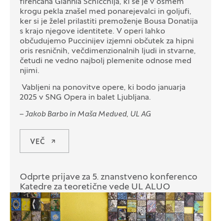
firenčana Giannia Schicchija, ki se je v osmem
krogu pekla znašel med ponarejevalci in goljufi,
ker si je želel prilastiti premoženje Bousa Donatija
s krajo njegove identitete. V operi lahko
občudujemo Puccinijev izjemni občutek za hipni
oris resničnih, večdimenzionalnih ljudi in stvarne,
četudi ne vedno najbolj plemenite odnose med
njimi.
Vabljeni na ponovitve opere, ki bodo januarja
2025 v SNG Opera in balet Ljubljana.
– Jakob Barbo in Maša Medved, UL AG
VEČ
Odprte prijave za 5. znanstveno konferenco
Katedre za teoretične vede UL ALUO