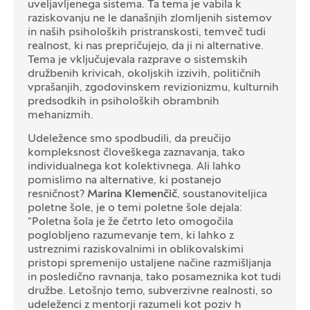
uveljavljenega sistema. Ta tema je vabila k
raziskovanju ne le današnjih zlomljenih sistemov
in naših psiholoških pristranskosti, temveč tudi
realnost, ki nas prepričujejo, da ji ni alternative.
Tema je vključujevala razprave o sistemskih
družbenih krivicah, okoljskih izzivih, političnih
vprašanjih, zgodovinskem revizionizmu, kulturnih
predsodkih in psiholoških obrambnih
mehanizmih.
Udeležence smo spodbudili, da preučijo
kompleksnost človeškega zaznavanja, tako
individualnega kot kolektivnega. Ali lahko
pomislimo na alternative, ki postanejo
resničnost?
Marina Klemenčič
, soustanoviteljica
poletne šole, je o temi poletne šole dejala:
“Poletna šola je že četrto leto omogočila
poglobljeno razumevanje tem, ki lahko z
ustreznimi raziskovalnimi in oblikovalskimi
pristopi spremenijo ustaljene načine razmišljanja
in posledično ravnanja, tako posameznika kot tudi
družbe. Letošnjo temo, subverzivne realnosti, so
udeleženci z mentorji razumeli kot poziv h