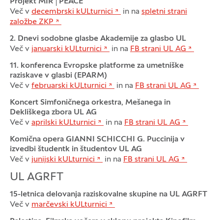
Projekt MIR│PEACE
Več v
decembrski kULturnici
in na
spletni strani
založbe ZKP
2. Dnevi sodobne glasbe Akademije za glasbo UL
Več v
januarski kULturnici
in na
FB strani UL AG
11. konferenca Evropske platforme za umetniške
raziskave v glasbi (EPARM)
Več v
februarski kULturnici
in na
FB strani UL AG
Koncert Simfoničnega orkestra, Mešanega in
Dekliškega zbora UL AG
Več v
aprilski kULturnici
in na
FB strani UL AG
Komična opera GIANNI SCHICCHI G. Puccinija v
izvedbi študentk in študentov UL AG
Več v
junijski kULturnici
in na
FB strani UL AG
UL AGRFT
15-letnica delovanja raziskovalne skupine na UL AGRFT
Več v
marčevski kULturnici