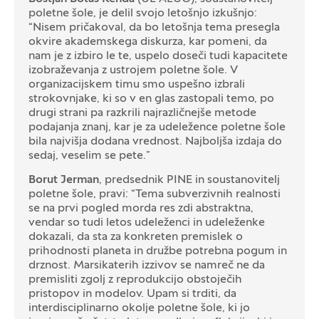
poletne šole, je delil svojo letošnjo izkušnjo:
“Nisem pričakoval, da bo letošnja tema presegla
okvire akademskega diskurza, kar pomeni, da
nam je z izbiro le te, uspelo doseči tudi kapacitete
izobraževanja z ustrojem poletne šole. V
organizacijskem timu smo uspešno izbrali
strokovnjake, ki so v en glas zastopali temo, po
drugi strani pa razkrili najrazličnejše metode
podajanja znanj, kar je za udeležence poletne šole
bila najvišja dodana vrednost. Najboljša izdaja do
sedaj, veselim se pete.”
Borut Jerman
, predsednik PINE in soustanovitelj
poletne šole, pravi: “Tema subverzivnih realnosti
se na prvi pogled morda res zdi abstraktna,
vendar so tudi letos udeleženci in udeleženke
dokazali, da sta za konkreten premislek o
prihodnosti planeta in družbe potrebna pogum in
drznost. Marsikaterih izzivov se namreč ne da
premisliti zgolj z reprodukcijo obstoječih
pristopov in modelov. Upam si trditi, da
interdisciplinarno okolje poletne šole, ki jo