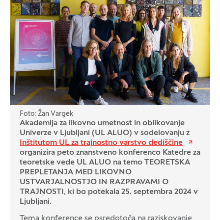
Foto: Žan Vargek
Akademija za likovno umetnost in oblikovanje
Univerze v Ljubljani (UL ALUO) v sodelovanju z
Inštitutom UL za trajnostno varstvo dediščine
organizira peto znanstveno konferenco Katedre za
teoretske vede UL ALUO na temo TEORETSKA
PREPLETANJA MED LIKOVNO
USTVARJALNOSTJO IN RAZPRAVAMI O
TRAJNOSTI, ki bo potekala 25. septembra 2024 v
Ljubljani.
Tema konference se osredotoča na raziskovanje