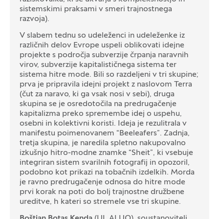
sistemskimi praksami v smeri trajnostnega
razvoja).
V slabem tednu so udeleženci in udeleženke iz
različnih delov Evrope uspeli oblikovati idejne
projekte s področja subverzije črpanja naravnih
virov, subverzije kapitalističnega sistema ter
sistema hitre mode. Bili so razdeljeni v tri skupine;
prva je pripravila idejni projekt z naslovom Terra
(čut za naravo, ki ga vsak nosi v sebi), druga
skupina se je osredotočila na predrugačenje
kapitalizma preko spremembe idej o uspehu,
osebni in kolektivni koristi. Ideja je rezulitrala v
manifestu poimenovanem “Beeleafers”. Zadnja,
tretja skupina, je naredila spletno nakupovalno
izkušnjo hitro-modne znamke “Sheit”, ki vsebuje
integriran sistem svarilnih fotografij in opozoril,
podobno kot prikazi na tobačnih izdelkih. Morda
je ravno predrugačenje odnosa do hitre mode
prvi korak na poti do bolj trajnostne družbene
ureditve, h kateri so stremele vse tri skupine.
Boštjan Botas Kenda
(UL ALUO), soustanovitelj