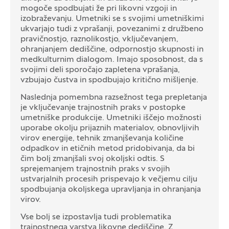
mogoče spodbujati že pri likovni vzgoji in
izobraževanju. Umetniki se s svojimi umetniškimi
ukvarjajo tudi z vprašanji, povezanimi z družbeno
pravičnostjo, raznolikostjo, vključevanjem,
ohranjanjem dediščine, odpornostjo skupnosti in
medkulturnim dialogom. Imajo sposobnost, da s
svojimi deli sporočajo zapletena vprašanja,
vzbujajo čustva in spodbujajo kritično mišljenje.
Naslednja pomembna razsežnost tega prepletanja
je vključevanje trajnostnih praks v postopke
umetniške produkcije. Umetniki iščejo možnosti
uporabe okolju prijaznih materialov, obnovljivih
virov energije, tehnik zmanjševanja količine
odpadkov in etičnih metod pridobivanja, da bi
čim bolj zmanjšali svoj okoljski odtis. S
sprejemanjem trajnostnih praks v svojih
ustvarjalnih procesih prispevajo k večjemu cilju
spodbujanja okoljskega upravljanja in ohranjanja
virov.
Vse bolj se izpostavlja tudi problematika
trajnostnega varstva likovne dediščine. Z