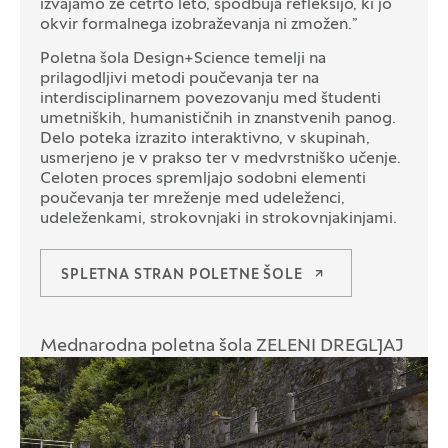
izvajamo že četrto leto, spodbuja refleksijo, ki jo
okvir formalnega izobraževanja ni zmožen.”
Poletna šola Design+Science temelji na
prilagodljivi metodi poučevanja ter na
interdisciplinarnem povezovanju med študenti
umetniških, humanističnih in znanstvenih panog.
Delo poteka izrazito interaktivno, v skupinah,
usmerjeno je v prakso ter v medvrstniško učenje.
Celoten proces spremljajo sodobni elementi
poučevanja ter mreženje med udeleženci,
udeleženkami, strokovnjaki in strokovnjakinjami.
SPLETNA STRAN POLETNE ŠOLE
Mednarodna poletna šola ZELENI DREGLJAJ