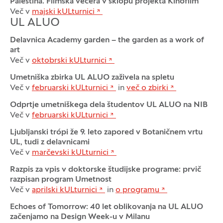
Palestina. Filmska večera v sklopu projekta Kinofilm
Več v
majski kULturnici
UL ALUO
Delavnica Academy garden – the garden as a work of
art
Več v
oktobrski kULturnici
Umetniška zbirka UL ALUO zaživela na spletu
Več v
februarski kULturnici
in
več o zbirki
Odprtje umetniškega dela študentov UL ALUO na NIB
Več v
februarski kULturnici
Ljubljanski trópi že 9. leto zapored v Botaničnem vrtu
UL, tudi z delavnicami
Več v
marčevski kULturnici
Razpis za vpis v doktorske študijske programe: prvič
razpisan program Umetnost
Več v
aprilski kULturnici
in
o programu
Echoes of Tomorrow: 40 let oblikovanja na UL ALUO
začenjamo na Design Week-u v Milanu