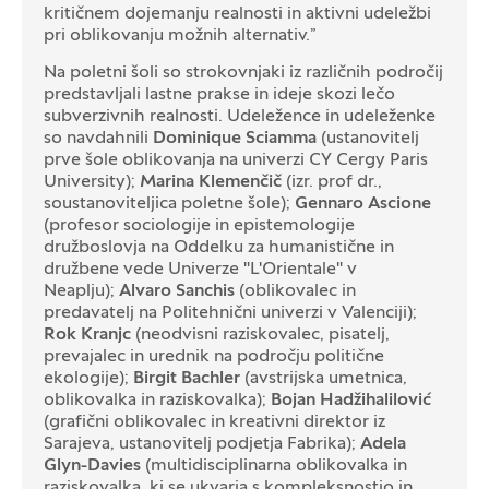
kritičnem dojemanju realnosti in aktivni udeležbi
pri oblikovanju možnih alternativ.”
Na poletni šoli so strokovnjaki iz različnih področij
predstavljali lastne prakse in ideje skozi lečo
subverzivnih realnosti. Udeležence in udeleženke
so navdahnili
Dominique Sciamma
(ustanovitelj
prve šole oblikovanja na univerzi CY Cergy Paris
University);
Marina Klemenčič
(izr. prof dr.,
soustanoviteljica poletne šole);
Gennaro Ascione
(profesor sociologije in epistemologije
družboslovja na Oddelku za humanistične in
družbene vede Univerze "L'Orientale" v
Neaplju);
Alvaro Sanchis
(oblikovalec in
predavatelj na Politehnični univerzi v Valenciji);
Rok Kranjc
(neodvisni raziskovalec, pisatelj,
prevajalec in urednik na področju politične
ekologije);
Birgit Bachler
(avstrijska umetnica,
oblikovalka in raziskovalka);
Bojan Hadžihalilović
(grafični oblikovalec in kreativni direktor iz
Sarajeva, ustanovitelj podjetja Fabrika);
Adela
Glyn-Davies
(multidisciplinarna oblikovalka in
raziskovalka, ki se ukvarja s kompleksnostjo in