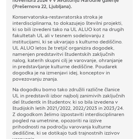
novembra 2024 v v Avditoriju Narodne galerije
(Prešernova 22, Ljubljana).
Konservatorska-restavratorska stroka je
interdisciplinarna, to dokazujejo številni projekti,
ki so bili izvedeni tako na UL ALUO kot na drugih
fakultetah UL ali v tesnem sodelovanju z
institucijami, ki se ukvarjajo s kulturno dediščino.
UL ALUO letos že tretjič organizira dogodek,
namenjen predstavitvi študentskih zaključnih
nalog, katerih skupni cilj je varovanje, ohranjanje
in predstavljanje kulturne dediščine. Poudarek
dogodka je na izmenjavi idej, konceptov in
povezovanju znanja.
Na dogodku bomo tako združili različne članice
UL in predstavili izbor najbolj zanimivih zaključnih
del študentk in študentov, ki so bila izvedena v
študijskih letih 2021/2022, 2022/2023 in 2023/24.
Z dogodkom želimo izpostaviti interdisciplinaren
pogled na umetnine, opozoriti na izzive
prihodnosti na področju varovanja kulturne
dediščine, ki se dotikajo tudi trajnostnih izzivov