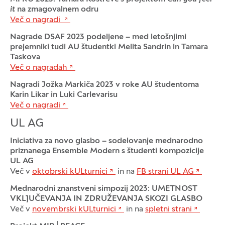
it
na zmagovalnem odru
Več o nagradi
Nagrade DSAF 2023 podeljene – med letošnjimi
prejemniki tudi AU študentki Melita Sandrin in Tamara
Taskova
Več o nagradah
Nagradi Jožka Markiča 2023 v roke AU študentoma
Karin Likar in Luki Carlevarisu
Več o nagradi
UL AG
Iniciativa za novo glasbo – sodelovanje mednarodno
priznanega Ensemble Modern s študenti kompozicije
UL AG
Več v
oktobrski kULturnici
in na
FB strani UL AG
Mednarodni znanstveni simpozij 2023: UMETNOST
VKLJUČEVANJA IN ZDRUŽEVANJA SKOZI GLASBO
Več v
novembrski kULturnici
in na
spletni strani