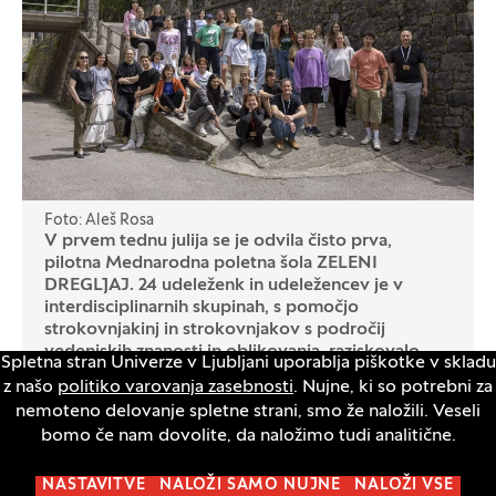
Foto: Aleš Rosa
V prvem tednu julija se je odvila čisto prva,
pilotna Mednarodna poletna šola ZELENI
DREGLJAJ. 24 udeleženk in udeležencev je v
interdisciplinarnih skupinah, s pomočjo
strokovnjakinj in strokovnjakov s področij
vedenjskih znanosti in oblikovanja, raziskovalo,
Spletna stran Univerze v Ljubljani uporablja piškotke v skladu
oblikovalo in preizkušalo nove pristope za
z našo
politiko varovanja zasebnosti
. Nujne, ki so potrebni za
spodbujanje okolju prijaznih in družbeno
nemoteno delovanje spletne strani, smo že naložili. Veseli
trajnostnih odločitev med uporabniki. Hvala vsem
bomo če nam dovolite, da naložimo tudi analitične.
sodelujočim za teden poln vzpodbudnih
dregljajev, odlično energijo in zaupanje!
NASTAVITVE
NALOŽI SAMO NUJNE
NALOŽI VSE