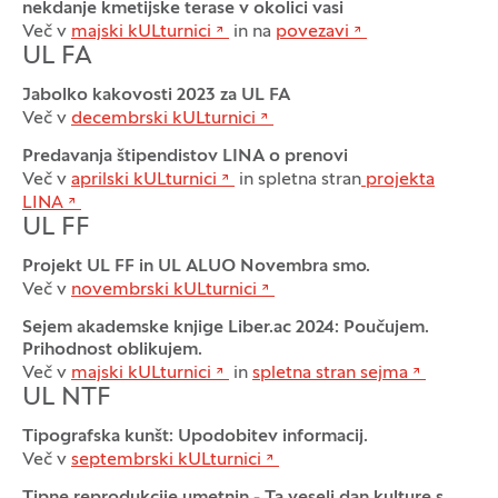
nekdanje kmetijske terase v okolici vasi
Več v
majski kULturnici
in na
povezavi
UL FA
Jabolko kakovosti 2023 za UL FA
Več v
decembrski kULturnici
Predavanja štipendistov LINA o prenovi
Več v
aprilski kULturnici
in spletna stran
projekta
LINA
UL FF
Projekt UL FF in UL ALUO Novembra smo.
Več v
novembrski kULturnici
Sejem akademske knjige Liber.ac 2024: Poučujem.
Prihodnost oblikujem.
Več v
majski kULturnici
in
spletna stran sejma
UL NTF
Tipografska kunšt: Upodobitev informacij.
Več v
septembrski kULturnici
Tipne reprodukcije umetnin - Ta veseli dan kulture s