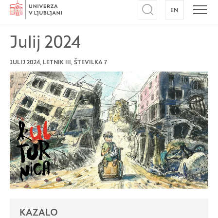
Domov
EN
NA ANGLEŠK
Odpri iskalnik
Odpr
Julij 2024
JULIJ 2024,
LETNIK III,
ŠTEVILKA 7
KAZALO