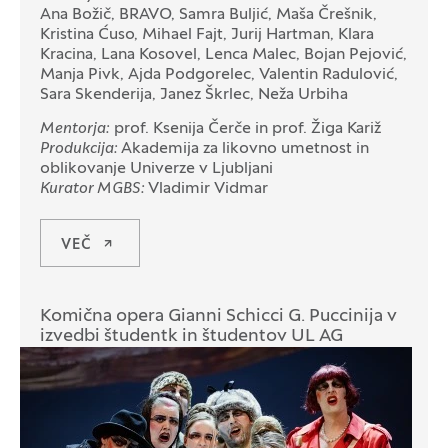
Ana Božič, BRAVO, Samra Buljić, Maša Črešnik,
Kristina Ćuso, Mihael Fajt, Jurij Hartman, Klara
Kracina, Lana Kosovel, Lenca Malec, Bojan Pejović,
Manja Pivk, Ajda Podgorelec, Valentin Radulović,
Sara Skenderija, Janez Škrlec, Neža Urbiha
Mentorja:
prof. Ksenija Čerče in prof. Žiga Kariž
Produkcija:
Akademija za likovno umetnost in
oblikovanje Univerze v Ljubljani
Kurator MGBS:
Vladimir Vidmar
VEČ
Komična opera Gianni Schicci G. Puccinija v
izvedbi študentk in študentov UL AG