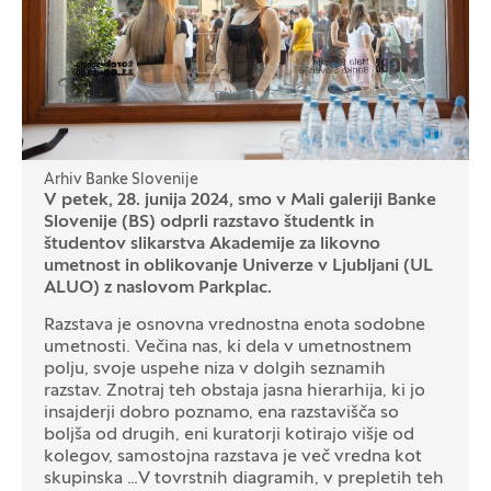
Arhiv Banke Slovenije
V petek, 28. junija 2024, smo v Mali galeriji Banke
Slovenije (BS) odprli razstavo študentk in
študentov slikarstva Akademije za likovno
umetnost in oblikovanje Univerze v Ljubljani (UL
ALUO) z naslovom Parkplac.
Razstava je osnovna vrednostna enota sodobne
umetnosti. Večina nas, ki dela v umetnostnem
polju, svoje uspehe niza v dolgih seznamih
razstav. Znotraj teh obstaja jasna hierarhija, ki jo
insajderji dobro poznamo, ena razstavišča so
boljša od drugih, eni kuratorji kotirajo višje od
kolegov, samostojna razstava je več vredna kot
skupinska ... V tovrstnih diagramih, v prepletih teh