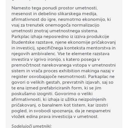
Namesto tega ponudi prostor umetnosti,
mesenost in debelino slikarskega medija,
afirmativnost do igre, nesmotrno ekonomijo, ki
vsaj za trenutek onemogoča normalizacijo
umetnosti znotraj umetnostnega sistema.
Parkplac izhaja neposredno iz izziva produkcije
študentske razstave, njene ekonomije pričakovanj
in investicij, specifičnega konteksta mentorstva in
njegovih ambivalenc. Vse te elemente razstava
investira v igrivo ironijo, s katero posega v
premočrtnost narekovanega vstopa v umetnostni
sistem in vrača proces exhibition makinga nazaj v
register osvobajajoče nesmotrnosti. Parkaplac ne
govori o velikih gestah, prevratnih izjavah, saj so
te ena izmed prefabriciranih form, ki se jim
poskušamo izogniti. Govorimo o veliki
afirmativnosti, ki izhaja iz užitka neizpolnjenih
pričakovanj, o banalnem kot tistem, kar izostri
pogled, in svobodi spoznanja, da je nespametni
vložek edina prava investicija v umetnost.
Sodelujoči umetniki: