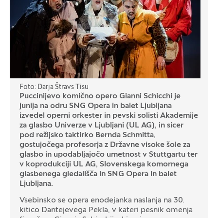
Foto: Darja Štravs Tisu
Puccinijevo komično opero Gianni Schicchi je
junija na odru SNG Opera in balet Ljubljana
izvedel operni orkester in pevski solisti Akademije
za glasbo Univerze v Ljubljani (UL AG), in sicer
pod režijsko taktirko Bernda Schmitta,
gostujočega profesorja z Državne visoke šole za
glasbo in upodabljajočo umetnost v Stuttgartu ter
v koprodukciji UL AG, Slovenskega komornega
glasbenega gledališča in SNG Opera in balet
Ljubljana.
Vsebinsko se opera enodejanka naslanja na 30.
kitico Dantejevega Pekla, v kateri pesnik omenja