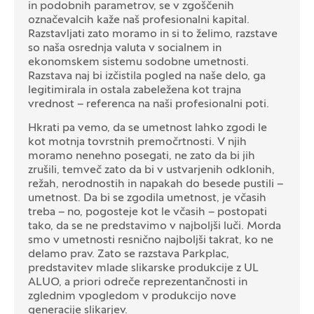
in podobnih parametrov, se v zgoščenih
označevalcih kaže naš profesionalni kapital.
Razstavljati zato moramo in si to želimo, razstave
so naša osrednja valuta v socialnem in
ekonomskem sistemu sodobne umetnosti.
Razstava naj bi izčistila pogled na naše delo, ga
legitimirala in ostala zabeležena kot trajna
vrednost – referenca na naši profesionalni poti.
Hkrati pa vemo, da se umetnost lahko zgodi le
kot motnja tovrstnih premočrtnosti. V njih
moramo nenehno posegati, ne zato da bi jih
zrušili, temveč zato da bi v ustvarjenih odklonih,
režah, nerodnostih in napakah do besede pustili –
umetnost. Da bi se zgodila umetnost, je včasih
treba – no, pogosteje kot le včasih – postopati
tako, da se ne predstavimo v najboljši luči. Morda
smo v umetnosti resnično najboljši takrat, ko ne
delamo prav. Zato se razstava Parkplac,
predstavitev mlade slikarske produkcije z UL
ALUO, a priori odreče reprezentančnosti in
zglednim vpogledom v produkcijo nove
generacije slikarjev.