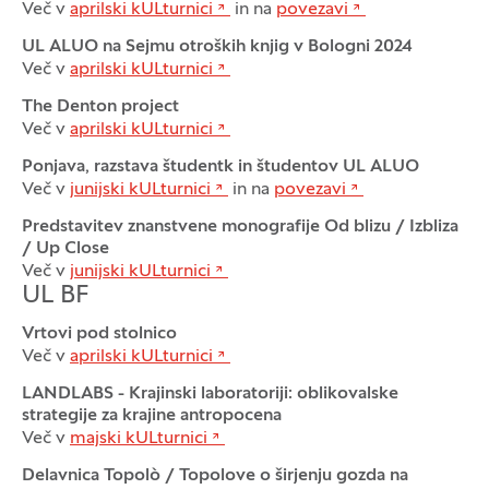
Več v
aprilski kULturnici
in na
povezavi
UL ALUO na Sejmu otroških knjig v Bologni 2024
Več v
aprilski kULturnici
The Denton project
Več v
aprilski kULturnici
Ponjava, razstava študentk in študentov UL ALUO
Več v
junijski kULturnici
in na
povezavi
Predstavitev znanstvene monografije Od blizu / Izbliza
/ Up Close
Več v
junijski kULturnici
UL BF
Vrtovi pod stolnico
Več v
aprilski kULturnici
LANDLABS - Krajinski laboratoriji: oblikovalske
strategije za krajine antropocena
Več v
majski kULturnici
Delavnica Topolò / Topolove o širjenju gozda na