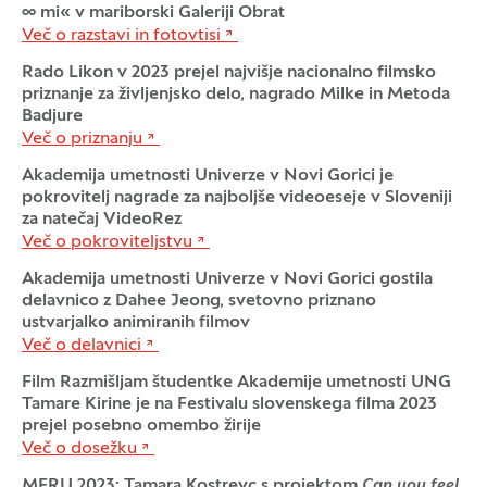
∞ mi« v mariborski Galeriji Obrat
Več o razstavi in fotovtisi
Rado Likon v 2023 prejel najvišje nacionalno filmsko
priznanje za življenjsko delo, nagrado Milke in Metoda
Badjure
Več o priznanju
Akademija umetnosti Univerze v Novi Gorici je
pokrovitelj nagrade za najboljše videoeseje v Sloveniji
za natečaj VideoRez
Več o pokroviteljstvu
Akademija umetnosti Univerze v Novi Gorici gostila
delavnico z Dahee Jeong, svetovno priznano
ustvarjalko animiranih filmov
Več o delavnici
Film Razmišljam študentke Akademije umetnosti UNG
Tamare Kirine je na Festivalu slovenskega filma 2023
prejel posebno omembo žirije
Več o dosežku
MFRU 2023: Tamara Kostrevc s projektom
Can you feel