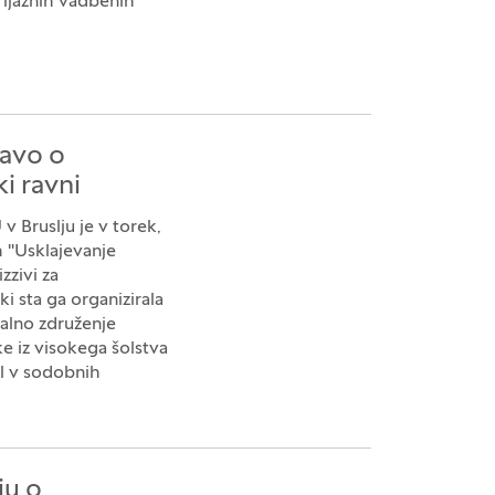
rijaznih vadbenih
ravo o
i ravni
v Bruslju je v torek,
 "Usklajevanje
zzivi za
ki sta ga organizirala
valno združenje
e iz visokega šolstva
il v sodobnih
ju o