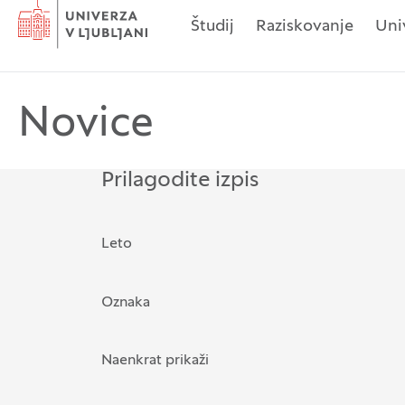
Domov
Študij
Raziskovanje
Uni
Novice
Prilagodite izpis
Možnost filtriranja zapisov
Leto
Oznaka
Išči po: Oznaka
Naenkrat prikaži