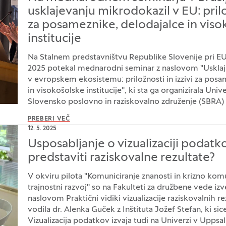
usklajevanju mikrodokazil v EU: prilož
za posameznike, delodajalce in viso
institucije
Na Stalnem predstavništvu Republike Slovenije pri EU 
2025 potekal mednarodni seminar z naslovom "Usklaj
v evropskem ekosistemu: priložnosti in izzivi za posa
in visokošolske institucije", ki sta ga organizirala Unive
Slovensko poslovno in raziskovalno združenje (SBRA) v
PREBERI VEČ
12. 5. 2025
Usposabljanje o vizualizaciji podatk
predstaviti raziskovalne rezultate?
V okviru pilota "Komuniciranje znanosti in krizno komu
trajnostni razvoj" so na Fakulteti za družbene vede izv
naslovom Praktični vidiki vizualizacije raziskovalnih rez
vodila dr. Alenka Guček z Inštituta Jožef Stefan, ki si
Vizualizacija podatkov izvaja tudi na Univerzi v Uppsali