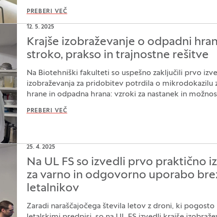
PREBERI VEČ
12. 5. 2025
Krajše izobraževanje o odpadni hra
stroko, prakso in trajnostne rešitve
Na Biotehniški fakulteti so uspešno zaključili prvo iz
izobraževanja za pridobitev potrdila o mikrodokazilu
hrane in odpadna hrana: vzroki za nastanek in možnost
PREBERI VEČ
25. 4. 2025
Na UL FS so izvedli prvo praktično 
za varno in odgovorno uporabo bre
letalnikov
Zaradi naraščajočega števila letov z droni, ki pogosto 
letalskimi predpisi, so na UL FS izvedli krajše izobraž