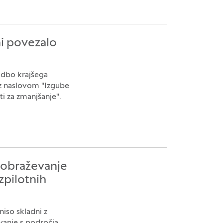
ni povezalo
vedbo krajšega
 z naslovom "Izgube
i za zmanjšanje".
izobraževanje
zpilotnih
niso skladni z
evanje s področja