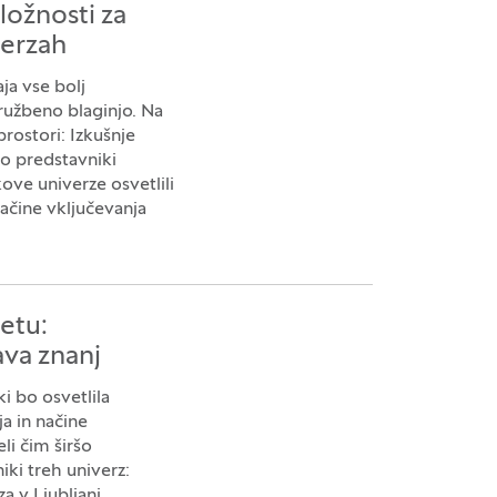
ložnosti za
verzah
ja vse bolj
ružbeno blaginjo. Na
rostori: Izkušnje
so predstavniki
ove univerze osvetlili
ačine vključevanja
etu:
va znanj
i bo osvetlila
a in načine
eli čim širšo
ki treh univerz:
a v Ljubljani.