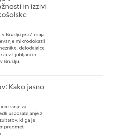
nosti in izzivi
košolske
v Bruslju je 27. maja
evanje mikrodokazil
meznike, delodajalce
rza v Ljubljani in
 Bruslju.
ov: Kako jasno
niciranje za
edli usposabljanje z
ultatov, ki ga je
cer predmet
.