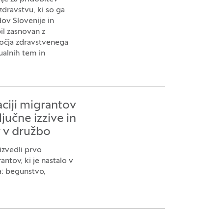
dravstvu, ki so ga
ov Slovenije in
il zasnovan z
čja zdravstvenega
ualnih tem in
ciji migrantov
jučne izzive in
v v družbo
izvedli prvo
ntov, ki je nastalo v
a: begunstvo,