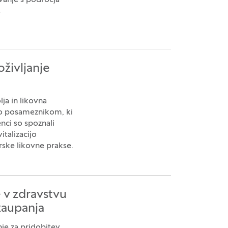
.
življanje
ja in likovna
no posameznikom, ki
nci so spoznali
italizacijo
rske likovne prakse.
 v zdravstvu
zaupanja
nje za pridobitev