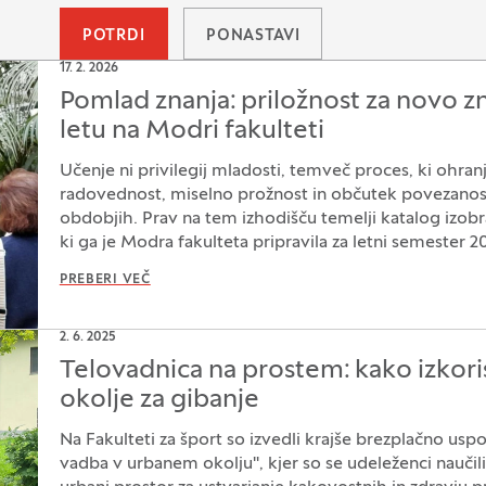
POTRDI
PONASTAVI
17. 2. 2026
Pomlad znanja: priložnost za novo z
letu na Modri fakulteti
Učenje ni privilegij mladosti, temveč proces, ki ohranj
radovednost, miselno prožnost in občutek povezanosti
obdobjih. Prav na tem izhodišču temelji katalog izob
ki ga je Modra fakulteta pripravila za letni semester 2
PREBERI VEČ
2. 6. 2025
Telovadnica na prostem: kako izkori
okolje za gibanje
Na Fakulteti za šport so izvedli krajše brezplačno usp
vadba v urbanem okolju", kjer so se udeleženci naučili,