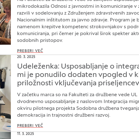
mikrodokazila Odnosi z javnostmi in komuniciranje v z
razvili v sodelovanju z Združenjem zdravstvenih zavod
Nacionalnim inštitutom za javno zdravje. Program je b
namenom krepitve kompetenc strokovnjakov s podro
komuniciranja, pri čemer je pokrival širok spekter akt
sodobnih pristopov.
PREBERI VEČ
20. 3. 2025
Udeleženka: Usposabljanje o integra
mi je ponudilo dodaten vpogled v kl
priložnosti vključevanja priseljence
V začetku marca so na Fakulteti za družbene vede UL 
dvodnevno usposabljanje z naslovom Integracija migra
okviru pilotnega projekta Sodobna družbena tveganj
demokracija in trajnostni družbeni razvoj.
PREBERI VEČ
11. 3. 2025