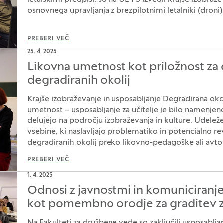
osnovnega upravljanja z brezpilotnimi letalniki (droni)
PREBERI VEČ
25. 4. 2025
Likovna umetnost kot priložnost za o
degradiranih okolij
Krajše izobraževanje in usposabljanje Degradirana okol
umetnost – usposabljanje za učitelje je bilo namenje
delujejo na področju izobraževanja in kulture. Udeleže
vsebine, ki naslavljajo problematiko in potencialno rev
degradiranih okolij preko likovno-pedagoške ali avto
PREBERI VEČ
1. 4. 2025
Odnosi z javnostmi in komuniciranje
kot pomembno orodje za graditev 
Na Fakulteti za družbene vede so zaključili usposablja