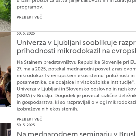
urbani prostor za ustvarjanje kakovostnih in zdravju p
programov.
PREBERI VEČ
30. 5. 2025
Univerza v Ljubljani sooblikuje razp
prihodnosti mikrodokazil na evropsk
Na Stalnem predstavništvu Republike Slovenije pri EU 
27. maja 2025, potekal mednarodni posvet z naslovom
mikrodokazil v evropskem ekosistemu: priložnosti in i
posameznike, delodajalce in visokošolske institucije", 
Univerza v Ljubljani in Slovensko poslovno in razisko
(SBRA) v Bruslju. Dogodek je povezal različne deležnik
in gospodarstva, ki so razpravljali o vlogi mikrodokaz
izobraževalnih ekosistemih.
PREBERI VEČ
30. 5. 2025
Na mednarodnem seminarju v Brusl