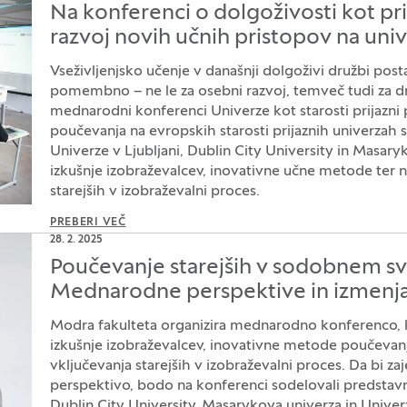
Na konferenci o dolgoživosti kot pri
razvoj novih učnih pristopov na uni
Vseživljenjsko učenje v današnji dolgoživi družbi posta
pomembno – ne le za osebni razvoj, temveč tudi za d
mednarodni konferenci Univerze kot starosti prijazni p
poučevanja na evropskih starosti prijaznih univerzah 
Univerze v Ljubljani, Dublin City University in Masaryk
izkušnje izobraževalcev, inovativne učne metode ter n
starejših v izobraževalni proces.
PREBERI VEČ
28. 2. 2025
Poučevanje starejših v sodobnem sv
Mednarodne perspektive in izmenja
Modra fakulteta organizira mednarodno konferenco, k
izkušnje izobraževalcev, inovativne metode poučevanj
vključevanja starejših v izobraževalni proces. Da bi zaj
perspektivo, bodo na konferenci sodelovali predstavni
Dublin City University, Masarykova univerza in Univerz