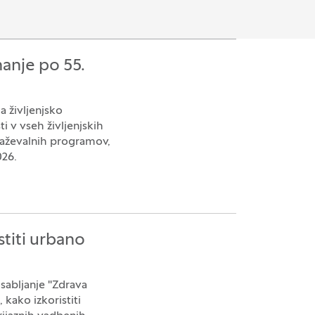
nanje po 55.
a življenjsko
 v vseh življenjskih
raževalnih programov,
026.
stiti urbano
osabljanje "Zdrava
 kako izkoristiti